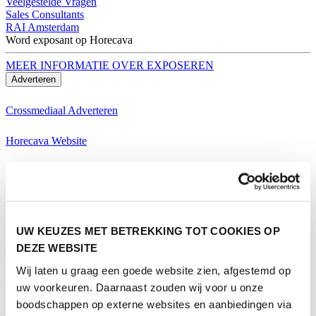
Veelgestelde Vragen
Sales Consultants
RAI Amsterdam
Word exposant op Horecava
MEER INFORMATIE OVER EXPOSEREN
Adverteren
Crossmediaal Adverteren
Horecava Website
Horecava Nieuwsbrief
Horecava Social Media
Word exposant op Horecava
UW KEUZES MET BETREKKING TOT COOKIES OP
MEER INFORMATIE OVER EXPOSEREN
DEZE WEBSITE
Bezoeken
Wij laten u graag een goede website zien, afgestemd op
Thema's Horecava
uw voorkeuren. Daarnaast zouden wij voor u onze
boodschappen op externe websites en aanbiedingen via
Alle Thema's