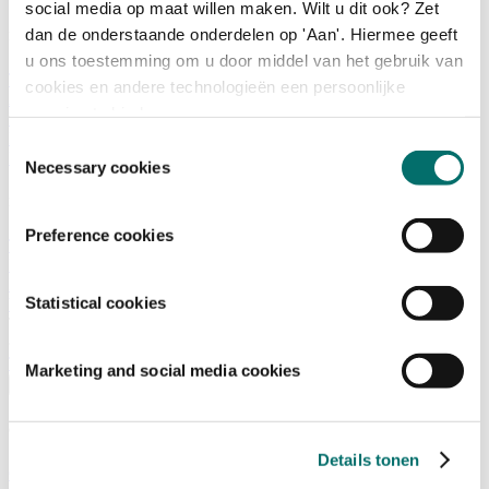
social media op maat willen maken. Wilt u dit ook? Zet
dan de onderstaande onderdelen op 'Aan'. Hiermee geeft
Programma
u ons toestemming om u door middel van het gebruik van
Terugblik
cookies en andere technologieën een persoonlijke
Activiteiten
ervaring te bieden.
Exposantenlijst
Plattegrond
Toestemmingsselectie
Programma
Necessary cookies
Bezoekersinformatie
Preference cookies
Tickets
Bezoekersinformatie
Bereikbaarheid Horecava
Statistical cookies
Veelgestelde Vragen
Ticket kopen voor Horecava
TICKETS HORECAVA
Marketing and social media cookies
Over Horecava
Over Horecava
Details tonen
Contact