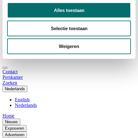
Adviescommissie
Waarom Horecava
Alles toestaan
Beursprofiel
Vacatures
Ticket kopen voor Horecava
Selectie toestaan
TICKETS HORECAVA
NIEUWSBRIEF
Weigeren
Contact
Perskamer
Zoeken
Nederlands
English
Nederlands
Home
Nieuws
Exposeren
Adverteren