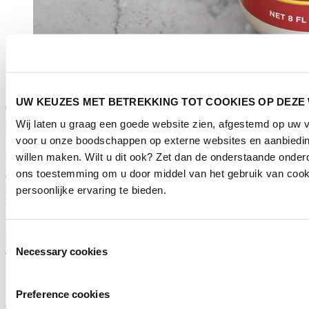
UW KEUZES MET BETREKKING TOT COOKIES OP DEZE
Wij laten u graag een goede website zien, afgestemd op uw 
Frothee een natuurlijke cocktail schuimer uit Amerika die al sinds
1930 wordt gebruikt het originele produkt is verkrijgbaar bij ABS
voor u onze boodschappen op externe websites en aanbiedin
willen maken. Wilt u dit ook? Zet dan de onderstaande onder
Bij shaked cocktails zoals bijvoorbeeld de Passie fruit martini of
ons toestemming om u door middel van het gebruik van cook
espresso martini is schuim belangrijk voeg een paar druppels
Frothee toe en zie daar het schuimend resultaat .Frothee is een
persoonlijke ervaring te bieden.
natuurlijke eiwit vervanger en heeft geen toegevoegde additieven .
Introductie datum:
21 november 2024
Meer informatie:
Toestemmingsselectie
Klik hier
Necessary cookies
Categorieën
Preference cookies
Categorie