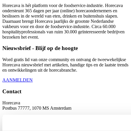
Horecava is hét platform voor de foodservice-industrie. Horecava
ondersteunt 365 dagen per jaar (online) horecaondernemers en
beslissers in de wereld van eten, drinken en buitenshuis slapen.
Daarnaast brengt Horecava jaarlijks de grootste Nederlandse
vakbeurs voor en door de foodservice-industrie. Circa 60.000
hospitalityprofessionals van ruim 30.000 geïnteresseerde bedrijven
bezoeken het event.
Nieuwsbrief - Blijf op de hoogte
Word gratis lid van onze community en ontvang de tweewekelijkse
Horecava nieuwsbrief met artikelen, handige tips en de laatste trends
en ontwikkelingen uit de horecabranche.
AANMELDEN
Contact
Horecava
Postbus 77777, 1070 MS Amsterdam
Europaplein 24, 1078 GZ Amsterdam
horecava@rai.nl