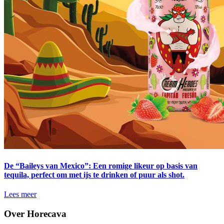
De “Baileys van Mexico”: Een romige likeur op basis van
tequila, perfect om met ijs te drinken of puur als shot.
Lees meer
Over Horecava