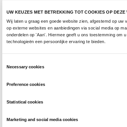
Georganiseerd door
UW KEUZES MET BETREKKING TOT COOKIES OP DEZE
Wij laten u graag een goede website zien, afgestemd op uw
op externe websites en aanbiedingen via social media op maa
onderdelen op 'Aan'. Hiermee geeft u ons toestemming om u 
technologieën een persoonlijke ervaring te bieden.
Privacyverklaring
|
Gebruiksvoorwaarden
Toestemmingsselectie
|
Necessary cookies
Exposanten waarschuwing
|
Cookieverklaring
2026
© Copyright
Preference cookies
Statistical cookies
Marketing and social media cookies