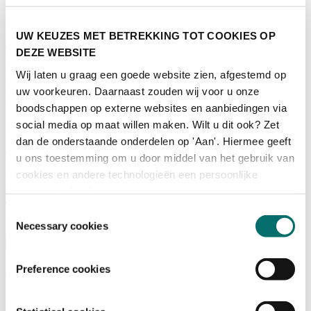
Programma
UW KEUZES MET BETREKKING TOT COOKIES OP
Terugblik
DEZE WEBSITE
Activiteiten
Wij laten u graag een goede website zien, afgestemd op
Exposantenlijst
Plattegrond
uw voorkeuren. Daarnaast zouden wij voor u onze
Programma
boodschappen op externe websites en aanbiedingen via
social media op maat willen maken. Wilt u dit ook? Zet
Bezoekersinformatie
dan de onderstaande onderdelen op 'Aan'. Hiermee geeft
Tickets
u ons toestemming om u door middel van het gebruik van
Bezoekersinformatie
cookies en andere technologieën een persoonlijke
Bereikbaarheid Horecava
ervaring te bieden.
Veelgestelde Vragen
Ticket kopen voor Horecava
Toestemmingsselectie
Necessary cookies
TICKETS HORECAVA
Over Horecava
Preference cookies
Over Horecava
Contact