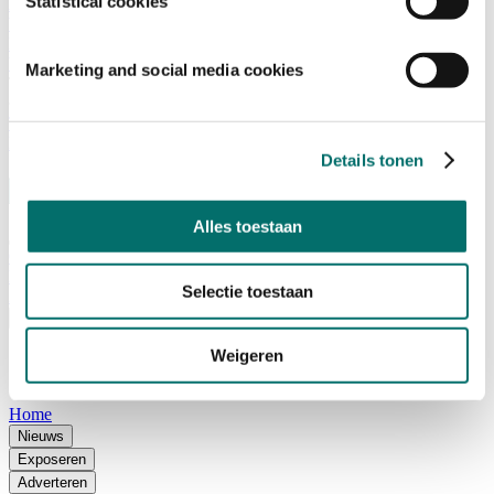
Statistical cookies
Adviescommissie
Waarom Horecava
Beursprofiel
Vacatures
Marketing and social media cookies
Ticket kopen voor Horecava
TICKETS HORECAVA
NIEUWSBRIEF
Details tonen
Alles toestaan
Contact
Perskamer
Selectie toestaan
Zoeken
Nederlands
Weigeren
English
Nederlands
Home
Nieuws
Exposeren
Adverteren