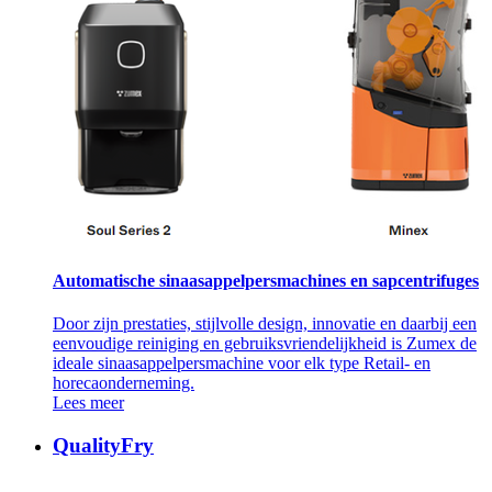
Automatische sinaasappelpersmachines en sapcentrifuges
Door zijn prestaties, stijlvolle design, innovatie en daarbij een
eenvoudige reiniging en gebruiksvriendelijkheid is Zumex de
ideale sinaasappelpersmachine voor elk type Retail- en
horecaonderneming.
Lees meer
QualityFry