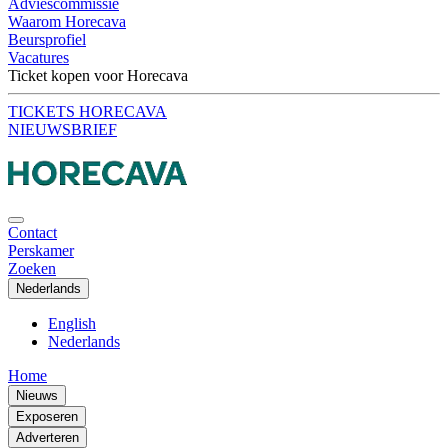
Adviescommissie
Waarom Horecava
Beursprofiel
Vacatures
Ticket kopen voor Horecava
TICKETS HORECAVA
NIEUWSBRIEF
Contact
Perskamer
Zoeken
Nederlands
English
Nederlands
Home
Nieuws
Exposeren
Adverteren