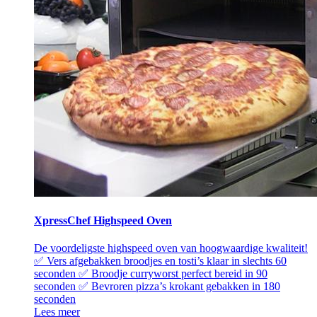
XpressChef Highspeed Oven
De voordeligste highspeed oven van hoogwaardige kwaliteit!
✅ Vers afgebakken broodjes en tosti’s klaar in slechts 60
seconden ✅ Broodje curryworst perfect bereid in 90
seconden ✅ Bevroren pizza’s krokant gebakken in 180
seconden
Lees meer