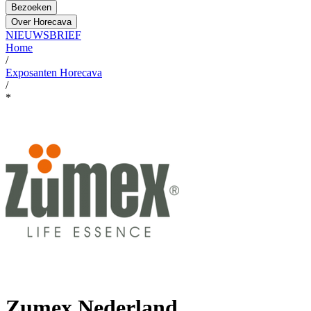
Bezoeken
Over Horecava
NIEUWSBRIEF
Home
/
Exposanten Horecava
/
*
Zumex Nederland