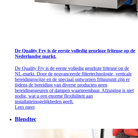
De Quality Fry is de eerste volledig geurloze friteuse op de
Nederlandse markt.
De Quality Fry is de eerste volledig geurloze friteuse op de
NL-markt. Door de geavanceerde filtertechnologie, verticale
bereidingswijze en de speciaal ontworpen frituurunit zijn er
tijdens de bereiding van diverse producten geen
bereidingsgeuren of dampen waarneembaar. Afzuiging is niet
nodig, wat u een enorme flexibiliteit aan
installatiemogelijkheden geeft.
Lees meer
Blendtec