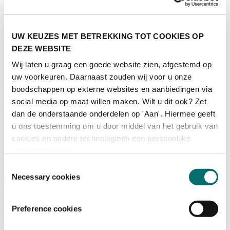
Programma
UW KEUZES MET BETREKKING TOT COOKIES OP
Terugblik
Activiteiten
DEZE WEBSITE
Exposantenlijst
Wij laten u graag een goede website zien, afgestemd op
Plattegrond
Programma
uw voorkeuren. Daarnaast zouden wij voor u onze
boodschappen op externe websites en aanbiedingen via
Bezoekersinformatie
social media op maat willen maken. Wilt u dit ook? Zet
dan de onderstaande onderdelen op 'Aan'. Hiermee geeft
Tickets
Bezoekersinformatie
u ons toestemming om u door middel van het gebruik van
Bereikbaarheid Horecava
cookies en andere technologieën een persoonlijke
Veelgestelde Vragen
ervaring te bieden.
Ticket kopen voor Horecava
Toestemmingsselectie
TICKETS HORECAVA
Necessary cookies
Over Horecava
Over Horecava
Preference cookies
Contact