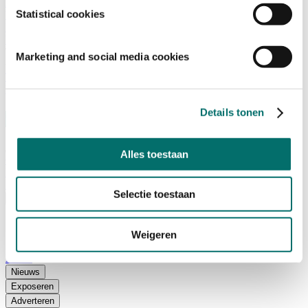
Adviescommissie
Statistical cookies
Waarom Horecava
Beursprofiel
Vacatures
Ticket kopen voor Horecava
Marketing and social media cookies
TICKETS HORECAVA
NIEUWSBRIEF
Details tonen
Alles toestaan
Contact
Perskamer
Zoeken
Selectie toestaan
Nederlands
English
Weigeren
Nederlands
Home
Nieuws
Exposeren
Adverteren