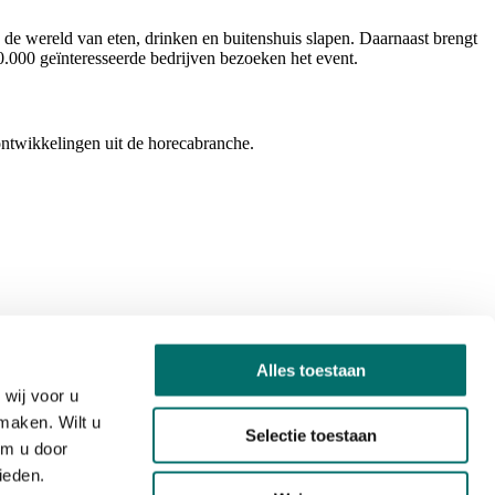
 de wereld van eten, drinken en buitenshuis slapen. Daarnaast brengt
0.000 geïnteresseerde bedrijven bezoeken het event.
ontwikkelingen uit de horecabranche.
Alles toestaan
wij voor u
maken. Wilt u
Selectie toestaan
om u door
ieden.