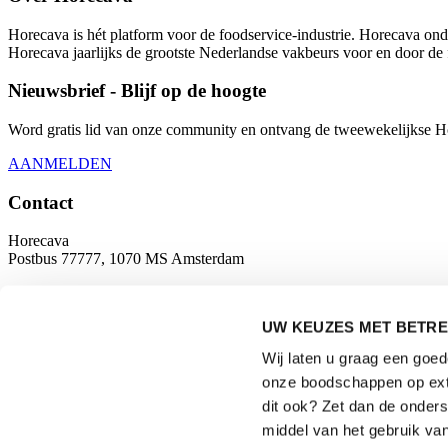
Horecava is hét platform voor de foodservice-industrie. Horecava onde
Horecava jaarlijks de grootste Nederlandse vakbeurs voor en door de 
Nieuwsbrief - Blijf op de hoogte
Word gratis lid van onze community en ontvang de tweewekelijkse Hore
AANMELDEN
Contact
Horecava
Postbus 77777, 1070 MS Amsterdam
Europaplein 24, 1078 GZ Amsterdam
UW KEUZES MET BETRE
horecava@rai.nl
Wij laten u graag een goe
Georganiseerd door
onze boodschappen op exte
dit ook? Zet dan de onder
middel van het gebruik van