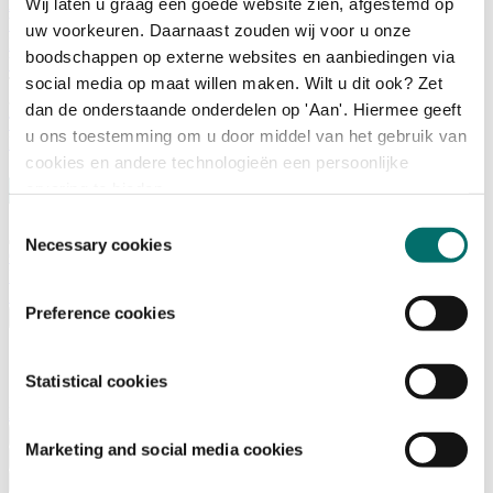
Wij laten u graag een goede website zien, afgestemd op
Adviescommissie
Waarom Horecava
uw voorkeuren. Daarnaast zouden wij voor u onze
Beursprofiel
boodschappen op externe websites en aanbiedingen via
Vacatures
social media op maat willen maken. Wilt u dit ook? Zet
Ticket kopen voor Horecava
dan de onderstaande onderdelen op 'Aan'. Hiermee geeft
TICKETS HORECAVA
u ons toestemming om u door middel van het gebruik van
NIEUWSBRIEF
cookies en andere technologieën een persoonlijke
ervaring te bieden.
Toestemmingsselectie
Necessary cookies
Contact
Perskamer
Zoeken
Preference cookies
Nederlands
English
Nederlands
Statistical cookies
Home
Nieuws
Marketing and social media cookies
Exposeren
Adverteren