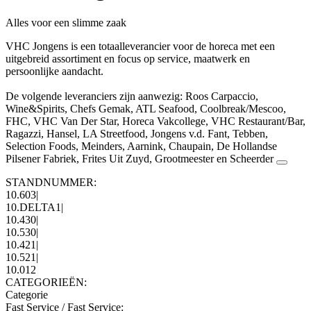
Alles voor een slimme zaak
VHC Jongens is een totaalleverancier voor de horeca met een
uitgebreid assortiment en focus op service, maatwerk en
persoonlijke aandacht.
De volgende leveranciers zijn aanwezig: Roos Carpaccio,
Wine&Spirits, Chefs Gemak, ATL Seafood, Coolbreak/Mescoo,
FHC, VHC Van Der Star, Horeca Vakcollege, VHC Restaurant/Bar,
Ragazzi, Hansel, LA Streetfood, Jongens v.d. Fant, Tebben,
Selection Foods, Meinders, Aarnink, Chaupain, De Hollandse
Pilsener Fabriek, Frites Uit Zuyd, Grootmeester en Scheerder
STANDNUMMER:
10.603
|
10.DELTA1
|
10.430
|
10.530
|
10.421
|
10.521
|
10.012
CATEGORIEËN:
Categorie
Fast Service / Fast Service
: