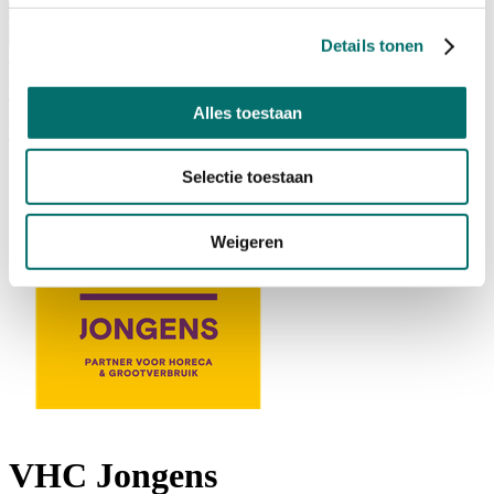
Bezoeken
Over Horecava
Details tonen
NIEUWSBRIEF
Home
/
Alles toestaan
Exposanten Horecava
/
*
Selectie toestaan
Weigeren
VHC Jongens