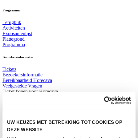
Programma
Terugblik
Activiteiten
Exposantenlijst
Plattegrond
Programma
Bezoekersinformatie
Tickets
Bezoekersinformatie
Bereikbaarheid Horecava
Veelgestelde Vragen
Ticket kopen voor Horecava
TICKETS HORECAVA
Over Horecava
UW KEUZES MET BETREKKING TOT COOKIES OP
Over Horecava
DEZE WEBSITE
Contact