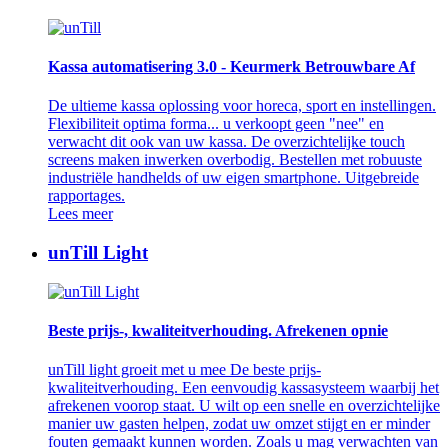
Kassa automatisering 3.0 - Keurmerk Betrouwbare Af
De ultieme kassa oplossing voor horeca, sport en instellingen.
Flexibiliteit optima forma... u verkoopt geen "nee" en
verwacht dit ook van uw kassa. De overzichtelijke touch
screens maken inwerken overbodig. Bestellen met robuuste
industriële handhelds of uw eigen smartphone. Uitgebreide
rapportages.
Lees meer
unTill Light
Beste prijs-, kwaliteitverhouding. Afrekenen opnie
unTill light groeit met u mee De beste prijs-
kwaliteitverhouding. Een eenvoudig kassasysteem waarbij het
afrekenen voorop staat. U wilt op een snelle en overzichtelijke
manier uw gasten helpen, zodat uw omzet stijgt en er minder
fouten gemaakt kunnen worden. Zoals u mag verwachten van