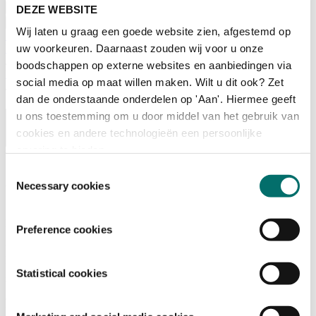
Bezoeken
DEZE WEBSITE
Over Horecava
Wij laten u graag een goede website zien, afgestemd op
NIEUWSBRIEF
Home
uw voorkeuren. Daarnaast zouden wij voor u onze
/
boodschappen op externe websites en aanbiedingen via
Exposanten Horecava
social media op maat willen maken. Wilt u dit ook? Zet
/
*
dan de onderstaande onderdelen op 'Aan'. Hiermee geeft
u ons toestemming om u door middel van het gebruik van
cookies en andere technologieën een persoonlijke
ervaring te bieden.
Toestemmingsselectie
unTill Nederland
Necessary cookies
Kassa automatisering
Preference cookies
unTill is een resultaatgericht kassasysteem dat horecaondernemingen
helpt processen te stroomlijnen en resultaten te verbeteren. Met
gebruiksvriendelijke software en hardware automatiseer je
Statistical cookies
bediening, keuken en administratie. Dankzij een open API en meer
dan 100 koppelingen sluit unTill naadloos aan op jouw
bedrijfsvoering. Ontdek hoe unTill jouw restaurant, café, hotel of