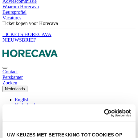
Adviescommissie
Waarom Horecava
Beursprofiel
Vacatures
Ticket kopen voor Horecava
TICKETS HORECAVA
NIEUWSBRIEF
Contact
Perskamer
Zoeken
Nederlands
English
Nederlands
Home
Nieuws
Exposeren
UW KEUZES MET BETREKKING TOT COOKIES OP
Adverteren