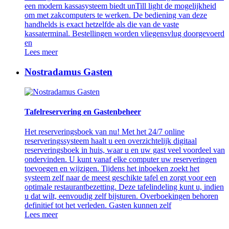
een modern kassasysteem biedt unTill light de mogelijkheid
om met zakcomputers te werken. De bediening van deze
handhelds is exact hetzelfde als die van de vaste
kassaterminal. Bestellingen worden vliegensvlug doorgevoerd
en
Lees meer
Nostradamus Gasten
Tafelreservering en Gastenbeheer
Het reserveringsboek van nu! Met het 24/7 online
reserveringssysteem haalt u een overzichtelijk digitaal
reserveringsboek in huis, waar u en uw gast veel voordeel van
ondervinden. U kunt vanaf elke computer uw reserveringen
toevoegen en wijzigen. Tijdens het inboeken zoekt het
systeem zelf naar de meest geschikte tafel en zorgt voor een
optimale restaurantbezetting. Deze tafelindeling kunt u, indien
u dat wilt, eenvoudig zelf bijsturen. Overboekingen behoren
definitief tot het verleden. Gasten kunnen zelf
Lees meer