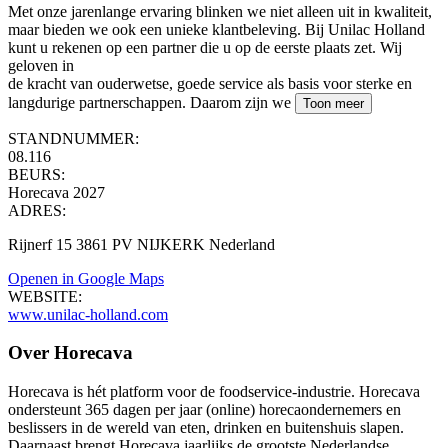
Met onze jarenlange ervaring blinken we niet alleen uit in kwaliteit,
maar bieden we ook een unieke klantbeleving. Bij Unilac Holland
kunt u rekenen op een partner die u op de eerste plaats zet. Wij
geloven in
de kracht van ouderwetse, goede service als basis voor sterke en
langdurige partnerschappen. Daarom zijn we
Toon meer
STANDNUMMER:
08.116
BEURS:
Horecava 2027
ADRES:
Rijnerf 15 3861 PV NIJKERK Nederland
Openen in Google Maps
WEBSITE:
www.unilac-holland.com
Over Horecava
Horecava is hét platform voor de foodservice-industrie. Horecava
ondersteunt 365 dagen per jaar (online) horecaondernemers en
beslissers in de wereld van eten, drinken en buitenshuis slapen.
Daarnaast brengt Horecava jaarlijks de grootste Nederlandse