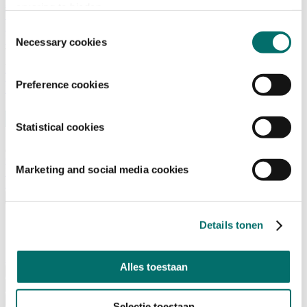
Adviescommissie
ervaring te bieden.
Waarom Horecava
Beursprofiel
Toestemmingsselectie
Vacatures
Necessary cookies
Ticket kopen voor Horecava
TICKETS HORECAVA
Preference cookies
NIEUWSBRIEF
Statistical cookies
Contact
Marketing and social media cookies
Perskamer
Zoeken
Nederlands
English
Details tonen
Nederlands
Home
Alles toestaan
Nieuws
Exposeren
Adverteren
Selectie toestaan