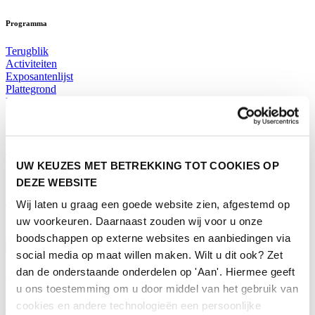
Programma
Terugblik
Activiteiten
Exposantenlijst
Plattegrond
Programma
Bezoekersinformatie
Tickets
UW KEUZES MET BETREKKING TOT COOKIES OP
Bezoekersinformatie
DEZE WEBSITE
Bereikbaarheid Horecava
Veelgestelde Vragen
Wij laten u graag een goede website zien, afgestemd op
Ticket kopen voor Horecava
uw voorkeuren. Daarnaast zouden wij voor u onze
TICKETS HORECAVA
boodschappen op externe websites en aanbiedingen via
Over Horecava
social media op maat willen maken. Wilt u dit ook? Zet
dan de onderstaande onderdelen op 'Aan'. Hiermee geeft
Over Horecava
u ons toestemming om u door middel van het gebruik van
Contact
cookies en andere technologieën een persoonlijke