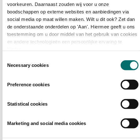
Bezoeken
voorkeuren. Daarnaast zouden wij voor u onze
Over Horecava
boodschappen op externe websites en aanbiedingen via
NIEUWSBRIEF
social media op maat willen maken. Wilt u dit ook? Zet dan
Home
de onderstaande onderdelen op 'Aan'. Hiermee geeft u ons
/
Exposanten Horecava
toestemming om u door middel van het gebruik van cookies
/
en andere technologieën een persoonlijke ervaring te
*
bieden.
Toestemmingsselectie
Necessary cookies
Preference cookies
Statistical cookies
Ty-Le B.V.
Marketing and social media cookies
Asian Delights exclusieve SpringRolls BY "TY-Le"
Ty-Le is een familiebedrijf met de oorsprong in Vietnam. Ons