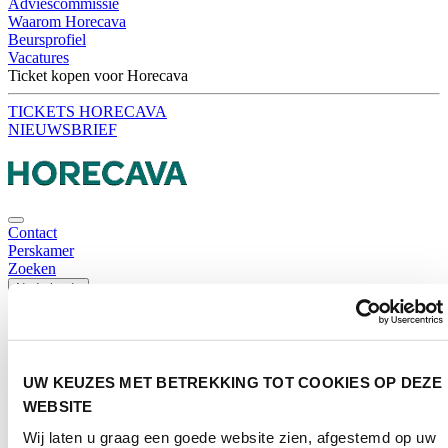
Adviescommissie
Waarom Horecava
Beursprofiel
Vacatures
Ticket kopen voor Horecava
TICKETS HORECAVA
NIEUWSBRIEF
Contact
Perskamer
Zoeken
Nederlands
English
Nederlands
Home
UW KEUZES MET BETREKKING TOT COOKIES OP DEZE
Nieuws
WEBSITE
Exposeren
Wij laten u graag een goede website zien, afgestemd op uw
Adverteren