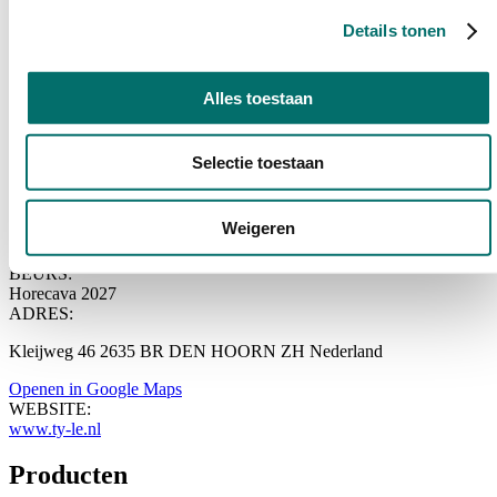
familiebedrijf produceert en levert sinds 1981 kwalitatief
Details tonen
hoogwaardige Aziatische snacks. Ons succes hebben we met name
te danken de bekende Vietnamese loempia, maar we doen meer. Het
leveren van kwaliteit is ons motto.
Alles toestaan
STANDNUMMER:
08.370
CATEGORIEËN:
Selectie toestaan
Categorie
Fast Service / Fast Service
:
Dispensers, Sauzen, oliën, vetten, Snacks , Softijs machines,
Weigeren
Diepvries producten, Softijs, Ambachtelijk ijs, IJs garnering
Toon meer
BEURS:
Horecava 2027
ADRES:
Kleijweg 46 2635 BR DEN HOORN ZH Nederland
Openen in Google Maps
WEBSITE:
www.ty-le.nl
Producten