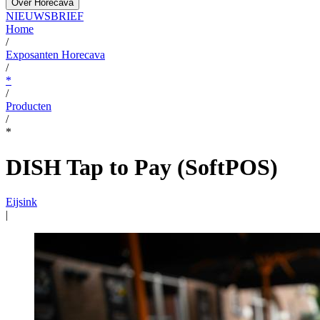
Over Horecava
NIEUWSBRIEF
Home
/
Exposanten Horecava
/
*
/
Producten
/
*
DISH Tap to Pay (SoftPOS)
Eijsink
|