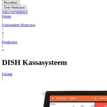
Bezoeken
Over Horecava
NIEUWSBRIEF
Home
/
Exposanten Horecava
/
*
/
Producten
/
*
DISH Kassasysteem
Eijsink
|