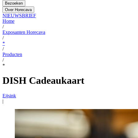
Bezoeken
Over Horecava
NIEUWSBRIEF
Home
/
Exposanten Horecava
/
*
/
Producten
/
*
DISH Cadeaukaart
Eijsink
|