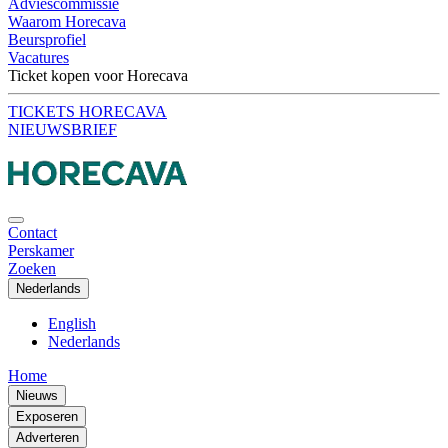
Adviescommissie
Waarom Horecava
Beursprofiel
Vacatures
Ticket kopen voor Horecava
TICKETS HORECAVA
NIEUWSBRIEF
Contact
Perskamer
Zoeken
Nederlands
English
Nederlands
Home
Nieuws
Exposeren
Adverteren