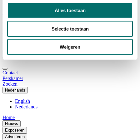
Adviescommissie
Waarom Horecava
Alles toestaan
Beursprofiel
Vacatures
Ticket kopen voor Horecava
Selectie toestaan
TICKETS HORECAVA
NIEUWSBRIEF
Weigeren
Contact
Perskamer
Zoeken
Nederlands
English
Nederlands
Home
Nieuws
Exposeren
Adverteren