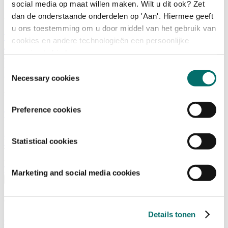
social media op maat willen maken. Wilt u dit ook? Zet
dan de onderstaande onderdelen op 'Aan'. Hiermee geeft
Programma
u ons toestemming om u door middel van het gebruik van
Terugblik
cookies en andere technologieën een persoonlijke
Activiteiten
ervaring te bieden.
Exposantenlijst
Plattegrond
Toestemmingsselectie
Programma
Necessary cookies
Bezoekersinformatie
Preference cookies
Tickets
Bezoekersinformatie
Bereikbaarheid Horecava
Statistical cookies
Veelgestelde Vragen
Ticket kopen voor Horecava
TICKETS HORECAVA
Marketing and social media cookies
Over Horecava
Over Horecava
Details tonen
Contact