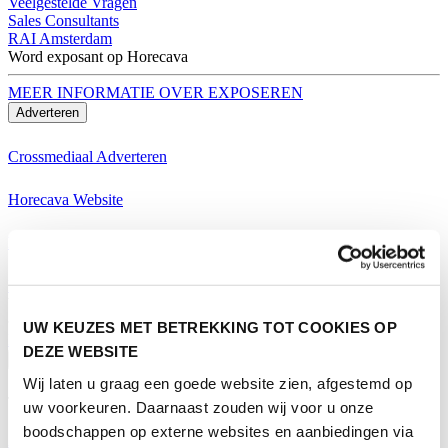
Veelgestelde Vragen
Sales Consultants
RAI Amsterdam
Word exposant op Horecava
MEER INFORMATIE OVER EXPOSEREN
Adverteren
Crossmediaal Adverteren
Horecava Website
Horecava Nieuwsbrief
Horecava Social Media
Word exposant op Horecava
UW KEUZES MET BETREKKING TOT COOKIES OP
MEER INFORMATIE OVER EXPOSEREN
DEZE WEBSITE
Bezoeken
Wij laten u graag een goede website zien, afgestemd op
Thema's Horecava
uw voorkeuren. Daarnaast zouden wij voor u onze
boodschappen op externe websites en aanbiedingen via
Alle Thema's