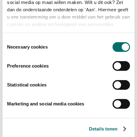
social media op maat willen maken. Wilt u dit ook? Zet
dan de onderstaande onderdelen op 'Aan'. Hiermee geeft
Programma
u ons toestemming om u door middel van het gebruik van
Terugblik
cookies en andere technologieën een persoonlijke
Activiteiten
ervaring te bieden.
Exposantenlijst
Plattegrond
Toestemmingsselectie
Programma
Necessary cookies
Bezoekersinformatie
Preference cookies
Tickets
Bezoekersinformatie
Bereikbaarheid Horecava
Statistical cookies
Veelgestelde Vragen
Ticket kopen voor Horecava
TICKETS HORECAVA
Marketing and social media cookies
Over Horecava
Over Horecava
Details tonen
Contact