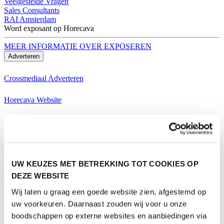
Veelgestelde Vragen
Sales Consultants
RAI Amsterdam
Word exposant op Horecava
MEER INFORMATIE OVER EXPOSEREN
Adverteren
Crossmediaal Adverteren
Horecava Website
Horecava Nieuwsbrief
Horecava Social Media
Word exposant op Horecava
UW KEUZES MET BETREKKING TOT COOKIES OP
MEER INFORMATIE OVER EXPOSEREN
DEZE WEBSITE
Bezoeken
Wij laten u graag een goede website zien, afgestemd op
Thema's Horecava
uw voorkeuren. Daarnaast zouden wij voor u onze
boodschappen op externe websites en aanbiedingen via
Alle Thema's