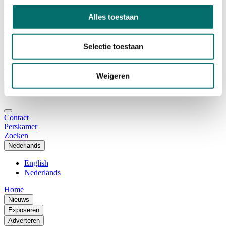
Adviescommissie
Waarom Horecava
Alles toestaan
Beursprofiel
Vacatures
Ticket kopen voor Horecava
Selectie toestaan
TICKETS HORECAVA
NIEUWSBRIEF
Weigeren
Contact
Perskamer
Zoeken
Nederlands
English
Nederlands
Home
Nieuws
Exposeren
Adverteren