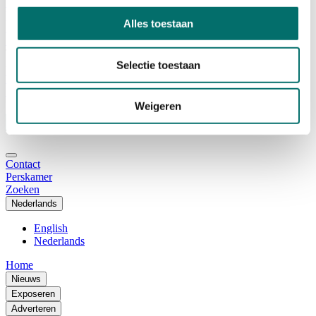
Adviescommissie
Waarom Horecava
Alles toestaan
Beursprofiel
Vacatures
Ticket kopen voor Horecava
Selectie toestaan
TICKETS HORECAVA
NIEUWSBRIEF
Weigeren
Contact
Perskamer
Zoeken
Nederlands
English
Nederlands
Home
Nieuws
Exposeren
Adverteren