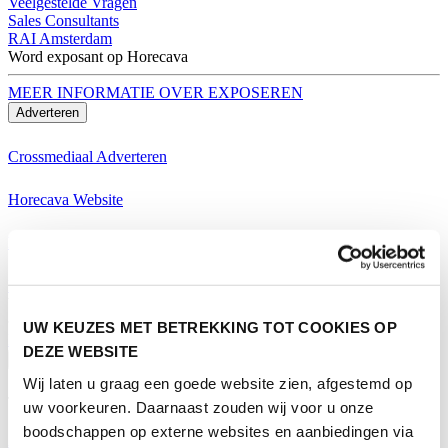
Veelgestelde Vragen
Sales Consultants
RAI Amsterdam
Word exposant op Horecava
MEER INFORMATIE OVER EXPOSEREN
Adverteren
Crossmediaal Adverteren
Horecava Website
Horecava Nieuwsbrief
Horecava Social Media
Word exposant op Horecava
UW KEUZES MET BETREKKING TOT COOKIES OP
MEER INFORMATIE OVER EXPOSEREN
DEZE WEBSITE
Bezoeken
Wij laten u graag een goede website zien, afgestemd op
Thema's Horecava
uw voorkeuren. Daarnaast zouden wij voor u onze
boodschappen op externe websites en aanbiedingen via
Alle Thema's