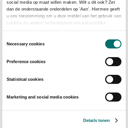
social media op maat willen maken. Wilt u dit ook? Zet
dan de onderstaande onderdelen op 'Aan'. Hiermee geeft
Programma
u ons toestemming om u door middel van het gebruik van
Terugblik
cookies en andere technologieën een persoonlijke
Activiteiten
ervaring te bieden.
Exposantenlijst
Plattegrond
Toestemmingsselectie
Programma
Necessary cookies
Bezoekersinformatie
Preference cookies
Tickets
Bezoekersinformatie
Bereikbaarheid Horecava
Statistical cookies
Veelgestelde Vragen
Ticket kopen voor Horecava
TICKETS HORECAVA
Marketing and social media cookies
Over Horecava
Over Horecava
Details tonen
Contact