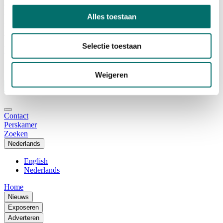
Adviescommissie
Waarom Horecava
Alles toestaan
Beursprofiel
Vacatures
Ticket kopen voor Horecava
Selectie toestaan
TICKETS HORECAVA
NIEUWSBRIEF
Weigeren
Contact
Perskamer
Zoeken
Nederlands
English
Nederlands
Home
Nieuws
Exposeren
Adverteren