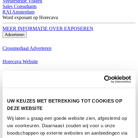
Veelgestelde Vragen
Sales Consultants
RAI Amsterdam
Word exposant op Horecava
MEER INFORMATIE OVER EXPOSEREN
Adverteren
Crossmediaal Adverteren
Horecava Website
Horecava Nieuwsbrief
Horecava Social Media
Word exposant op Horecava
UW KEUZES MET BETREKKING TOT COOKIES OP
MEER INFORMATIE OVER EXPOSEREN
DEZE WEBSITE
Bezoeken
Wij laten u graag een goede website zien, afgestemd op
Thema's Horecava
uw voorkeuren. Daarnaast zouden wij voor u onze
boodschappen op externe websites en aanbiedingen via
Alle Thema's