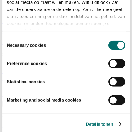
social media op maat willen maken. Wilt u dit ook? Zet
dan de onderstaande onderdelen op 'Aan'. Hiermee geeft
Programma
u ons toestemming om u door middel van het gebruik van
Terugblik
cookies en andere technologieën een persoonlijke
Activiteiten
ervaring te bieden.
Exposantenlijst
Plattegrond
Toestemmingsselectie
Programma
Necessary cookies
Bezoekersinformatie
Preference cookies
Tickets
Bezoekersinformatie
Bereikbaarheid Horecava
Statistical cookies
Veelgestelde Vragen
Ticket kopen voor Horecava
TICKETS HORECAVA
Marketing and social media cookies
Over Horecava
Over Horecava
Details tonen
Contact