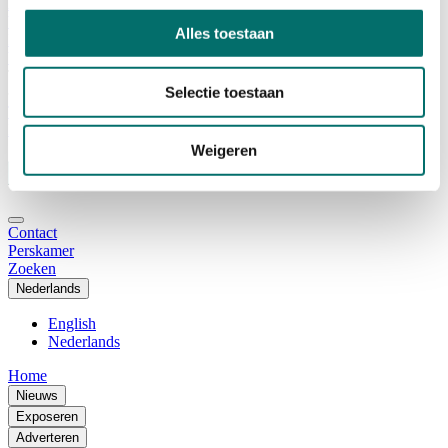
Adviescommissie
Waarom Horecava
Alles toestaan
Beursprofiel
Vacatures
Ticket kopen voor Horecava
Selectie toestaan
TICKETS HORECAVA
NIEUWSBRIEF
Weigeren
Contact
Perskamer
Zoeken
Nederlands
English
Nederlands
Home
Nieuws
Exposeren
Adverteren