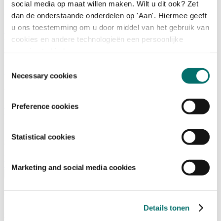
social media op maat willen maken. Wilt u dit ook? Zet
dan de onderstaande onderdelen op 'Aan'. Hiermee geeft
Programma
u ons toestemming om u door middel van het gebruik van
Terugblik
cookies en andere technologieën een persoonlijke
Activiteiten
ervaring te bieden.
Exposantenlijst
Plattegrond
Toestemmingsselectie
Programma
Necessary cookies
Bezoekersinformatie
Preference cookies
Tickets
Bezoekersinformatie
Bereikbaarheid Horecava
Statistical cookies
Veelgestelde Vragen
Ticket kopen voor Horecava
TICKETS HORECAVA
Marketing and social media cookies
Over Horecava
Over Horecava
Details tonen
Contact