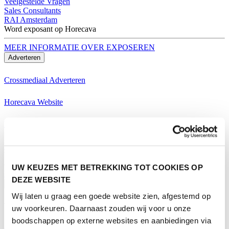
Veelgestelde Vragen
Sales Consultants
RAI Amsterdam
Word exposant op Horecava
MEER INFORMATIE OVER EXPOSEREN
Adverteren
Crossmediaal Adverteren
Horecava Website
Horecava Nieuwsbrief
Horecava Social Media
Word exposant op Horecava
UW KEUZES MET BETREKKING TOT COOKIES OP
MEER INFORMATIE OVER EXPOSEREN
DEZE WEBSITE
Bezoeken
Wij laten u graag een goede website zien, afgestemd op
Thema's Horecava
uw voorkeuren. Daarnaast zouden wij voor u onze
boodschappen op externe websites en aanbiedingen via
Alle Thema's