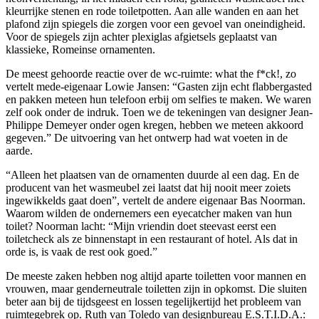
kleurrijke stenen en rode toiletpotten. Aan alle wanden en aan het
plafond zijn spiegels die zorgen voor een gevoel van oneindigheid.
Voor de spiegels zijn achter plexiglas afgietsels geplaatst van
klassieke, Romeinse ornamenten.
De meest gehoorde reactie over de wc-ruimte: what the f*ck!, zo
vertelt mede-eigenaar Lowie Jansen: “Gasten zijn echt flabbergasted
en pakken meteen hun telefoon erbij om selfies te maken. We waren
zelf ook onder de indruk. Toen we de tekeningen van designer Jean-
Philippe Demeyer onder ogen kregen, hebben we meteen akkoord
gegeven.” De uitvoering van het ontwerp had wat voeten in de
aarde.
“Alleen het plaatsen van de ornamenten duurde al een dag. En de
producent van het wasmeubel zei laatst dat hij nooit meer zoiets
ingewikkelds gaat doen”, vertelt de andere eigenaar Bas Noorman.
Waarom wilden de ondernemers een eyecatcher maken van hun
toilet? Noorman lacht: “Mijn vriendin doet steevast eerst een
toiletcheck als ze binnenstapt in een restaurant of hotel. Als dat in
orde is, is vaak de rest ook goed.”
De meeste zaken hebben nog altijd aparte toiletten voor mannen en
vrouwen, maar genderneutrale toiletten zijn in opkomst. Die sluiten
beter aan bij de tijdsgeest en lossen tegelijkertijd het probleem van
ruimtegebrek op. Ruth van Toledo van designbureau E.S.T.I.D.A.: