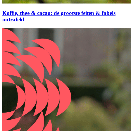
Koffie, thee & cacao: de grootste feiten & fabels
ontrafeld