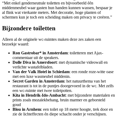
“Met enkel genderneutrale toiletten en bijvoorbeeld één
middenmeubel waar gasten hun handen kunnen wassen, bespaar je
al flink wat vierkante meters. Met decoratie, hoge planten of
schermen kun je toch een scheiding maken om privacy te creëren.”
Bijzondere toiletten
Alleen al de originele wc-ruimtes maken deze zes zaken een
bezoekje waard:
Ron Gastrobar* in Amsterdam
: toiletteren met Ajax-
commentaar uit de speakers.
Dolle Diva in Amersfoort
: met dynamische videowall en
verlichte wastafelbladen.
Van der Valk Hotel in Schiedam
: een ronde roze-witte oase
met een luxe wasmeubel middenin.
Secret Garden in Amsterdam
: het natuurthema van het
restaurant is tot in de puntjes doorgevoerd in de wc. Met zelfs
een wc-ruimte met twee toiletpotten.
Kita in Hendrik-Ido-Ambacht
: met bijzondere materialen en
prints zoals mozaïekbehang, bruin marmer en geborsteld
goud
Blou in Arnhem
: een toilet op 18 meter hoogte, trek door en
zie de lichteffecten én diepe schacht onder je verschijnen.