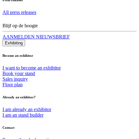
All press releases
Blijf op de hoogte
AANMELDEN NIEUWSBRIEF
Exhibiting
Become an exhibitor
I want to become an exhibitor
Book your stand
Sales inquiry
Floor plan
Already an exhibitor?
I am already an exhibitor
I am an stand builder
Contact