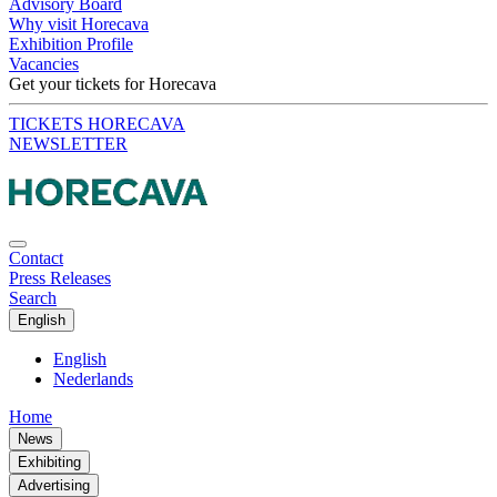
Advisory Board
Why visit Horecava
Exhibition Profile
Vacancies
Get your tickets for Horecava
TICKETS HORECAVA
NEWSLETTER
Contact
Press Releases
Search
English
English
Nederlands
Home
News
Exhibiting
Advertising