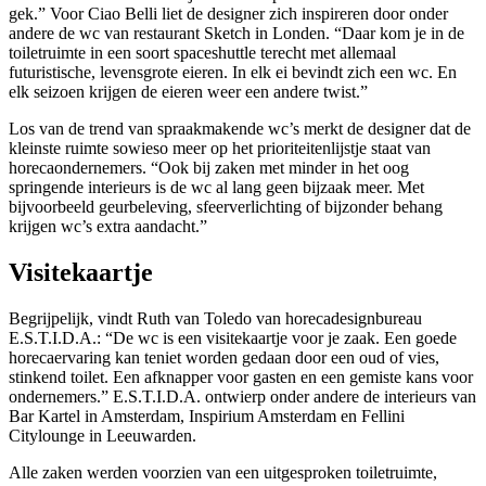
gek.” Voor Ciao Belli liet de designer zich inspireren door onder
andere de wc van restaurant Sketch in Londen. “Daar kom je in de
toiletruimte in een soort spaceshuttle terecht met allemaal
futuristische, levensgrote eieren. In elk ei bevindt zich een wc. En
elk seizoen krijgen de eieren weer een andere twist.”
Los van de trend van spraakmakende wc’s merkt de designer dat de
kleinste ruimte sowieso meer op het prioriteitenlijstje staat van
horecaondernemers. “Ook bij zaken met minder in het oog
springende interieurs is de wc al lang geen bijzaak meer. Met
bijvoorbeeld geurbeleving, sfeerverlichting of bijzonder behang
krijgen wc’s extra aandacht.”
Visitekaartje
Begrijpelijk, vindt Ruth van Toledo van horecadesignbureau
E.S.T.I.D.A.: “De wc is een visitekaartje voor je zaak. Een goede
horecaervaring kan teniet worden gedaan door een oud of vies,
stinkend toilet. Een afknapper voor gasten en een gemiste kans voor
ondernemers.” E.S.T.I.D.A. ontwierp onder andere de interieurs van
Bar Kartel in Amsterdam, Inspirium Amsterdam en Fellini
Citylounge in Leeuwarden.
Alle zaken werden voorzien van een uitgesproken toiletruimte,