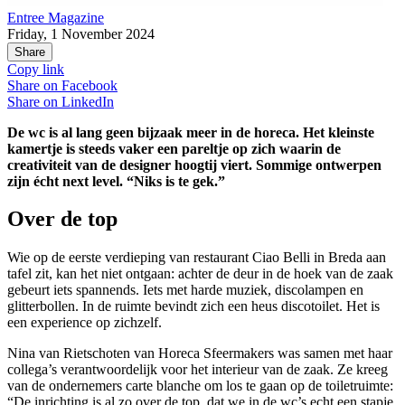
Entree Magazine
Friday, 1 November 2024
Share
Copy link
Share on
Facebook
Share on
LinkedIn
De wc is al lang geen bijzaak meer in de horeca. Het kleinste
kamertje is steeds vaker een pareltje op zich waarin de
creativiteit van de designer hoogtij viert. Sommige ontwerpen
zijn écht next level. “Niks is te gek.”
Over de top
Wie op de eerste verdieping van restaurant Ciao Belli in Breda aan
tafel zit, kan het niet ontgaan: achter de deur in de hoek van de zaak
gebeurt iets spannends. Iets met harde muziek, discolampen en
glitterbollen. In de ruimte bevindt zich een heus discotoilet. Het is
een experience op zichzelf.
Nina van Rietschoten van Horeca Sfeermakers was samen met haar
collega’s verantwoordelijk voor het interieur van de zaak. Ze kreeg
van de ondernemers carte blanche om los te gaan op de toiletruimte:
“De inrichting is al zo over de top, dat we in de wc’s echt een stapje