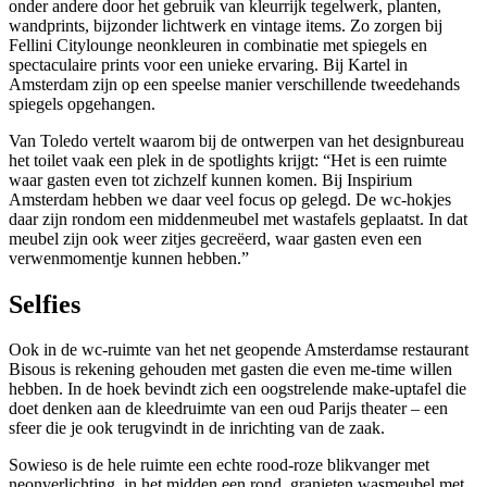
onder andere door het gebruik van kleurrijk tegelwerk, planten,
wandprints, bijzonder lichtwerk en vintage items. Zo zorgen bij
Fellini Citylounge neonkleuren in combinatie met spiegels en
spectaculaire prints voor een unieke ervaring. Bij Kartel in
Amsterdam zijn op een speelse manier verschillende tweedehands
spiegels opgehangen.
Van Toledo vertelt waarom bij de ontwerpen van het designbureau
het toilet vaak een plek in de spotlights krijgt: “Het is een ruimte
waar gasten even tot zichzelf kunnen komen. Bij Inspirium
Amsterdam hebben we daar veel focus op gelegd. De wc-hokjes
daar zijn rondom een middenmeubel met wastafels geplaatst. In dat
meubel zijn ook weer zitjes gecreëerd, waar gasten even een
verwenmomentje kunnen hebben.”
Selfies
Ook in de wc-ruimte van het net geopende Amsterdamse restaurant
Bisous is rekening gehouden met gasten die even me-time willen
hebben. In de hoek bevindt zich een oogstrelende make-uptafel die
doet denken aan de kleedruimte van een oud Parijs theater – een
sfeer die je ook terugvindt in de inrichting van de zaak.
Sowieso is de hele ruimte een echte rood-roze blikvanger met
neonverlichting, in het midden een rond, granieten wasmeubel met