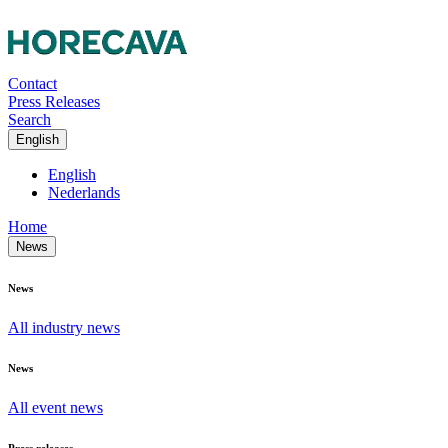
Contact
Press Releases
Search
English
English
Nederlands
Home
News
News
All industry news
News
All event news
Press releases