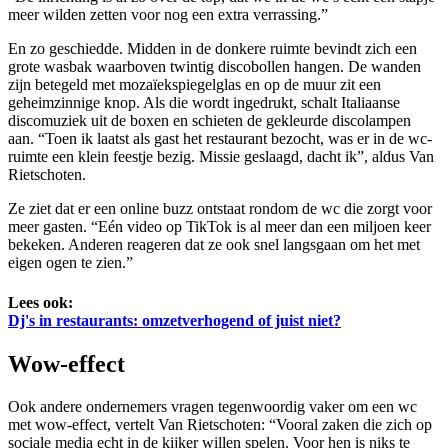
meer wilden zetten voor nog een extra verrassing.”
En zo geschiedde. Midden in de donkere ruimte bevindt zich een
grote wasbak waarboven twintig discobollen hangen. De wanden
zijn betegeld met mozaïekspiegelglas en op de muur zit een
geheimzinnige knop. Als die wordt ingedrukt, schalt Italiaanse
discomuziek uit de boxen en schieten de gekleurde discolampen
aan. “Toen ik laatst als gast het restaurant bezocht, was er in de wc-
ruimte een klein feestje bezig. Missie geslaagd, dacht ik”, aldus Van
Rietschoten.
Ze ziet dat er een online buzz ontstaat rondom de wc die zorgt voor
meer gasten. “Eén video op TikTok is al meer dan een miljoen keer
bekeken. Anderen reageren dat ze ook snel langsgaan om het met
eigen ogen te zien.”
Lees ook:
Dj's in restaurants: omzetverhogend of juist niet?
Wow-effect
Ook andere ondernemers vragen tegenwoordig vaker om een wc
met wow-effect, vertelt Van Rietschoten: “Vooral zaken die zich op
sociale media echt in de kijker willen spelen. Voor hen is niks te