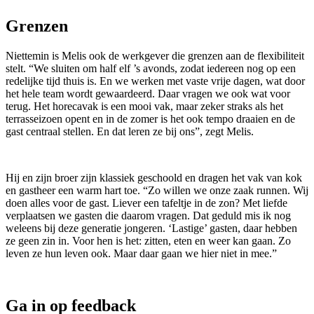
Grenzen
Niettemin is Melis ook de werkgever die grenzen aan de flexibiliteit
stelt. “We sluiten om half elf ’s avonds, zodat iedereen nog op een
redelijke tijd thuis is. En we werken met vaste vrije dagen, wat door
het hele team wordt gewaardeerd. Daar vragen we ook wat voor
terug. Het horecavak is een mooi vak, maar zeker straks als het
terrasseizoen opent en in de zomer is het ook tempo draaien en de
gast centraal stellen. En dat leren ze bij ons”, zegt Melis.
Hij en zijn broer zijn klassiek geschoold en dragen het vak van kok
en gastheer een warm hart toe. “Zo willen we onze zaak runnen. Wij
doen alles voor de gast. Liever een tafeltje in de zon? Met liefde
verplaatsen we gasten die daarom vragen. Dat geduld mis ik nog
weleens bij deze generatie jongeren. ‘Lastige’ gasten, daar hebben
ze geen zin in. Voor hen is het: zitten, eten en weer kan gaan. Zo
leven ze hun leven ook. Maar daar gaan we hier niet in mee.”
Ga in op feedback