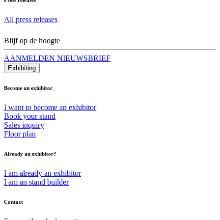
All press releases
Blijf op de hoogte
AANMELDEN NIEUWSBRIEF
Exhibiting
Become an exhibitor
I want to become an exhibitor
Book your stand
Sales inquiry
Floor plan
Already an exhibitor?
I am already an exhibitor
I am an stand builder
Contact