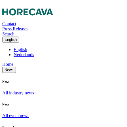
Contact
Press Releases
Search
English
English
Nederlands
Home
News
News
All industry news
News
All event news
Press releases