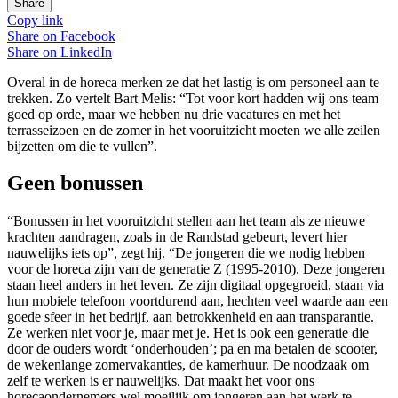
Share
Copy link
Share on
Facebook
Share on
LinkedIn
Overal in de horeca merken ze dat het lastig is om personeel aan te
trekken. Zo vertelt Bart Melis: “Tot voor kort hadden wij ons team
goed op orde, maar we hebben nu drie vacatures en met het
terrasseizoen en de zomer in het vooruitzicht moeten we alle zeilen
bijzetten om die te vullen”.
Geen bonussen
“Bonussen in het vooruitzicht stellen aan het team als ze nieuwe
krachten aandragen, zoals in de Randstad gebeurt, levert hier
nauwelijks iets op”, zegt hij. “De jongeren die we nodig hebben
voor de horeca zijn van de generatie Z (1995-2010). Deze jongeren
staan heel anders in het leven. Ze zijn digitaal opgegroeid, staan via
hun mobiele telefoon voortdurend aan, hechten veel waarde aan een
goede sfeer in het bedrijf, aan betrokkenheid en aan transparantie.
Ze werken niet voor je, maar met je. Het is ook een generatie die
door de ouders wordt ‘onderhouden’; pa en ma betalen de scooter,
de wekenlange zomervakanties, de kamerhuur. De noodzaak om
zelf te werken is er nauwelijks. Dat maakt het voor ons
horecaondernemers wel moeilijk om jongeren aan het werk te