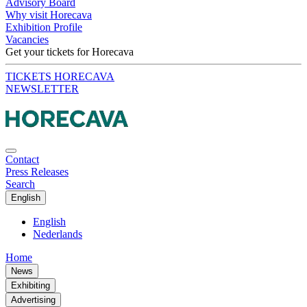
Advisory Board
Why visit Horecava
Exhibition Profile
Vacancies
Get your tickets for Horecava
TICKETS HORECAVA
NEWSLETTER
Contact
Press Releases
Search
English
English
Nederlands
Home
News
Exhibiting
Advertising