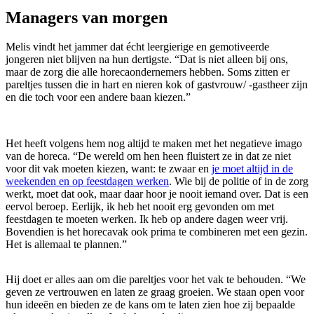
Managers van morgen
Melis vindt het jammer dat écht leergierige en gemotiveerde
jongeren niet blijven na hun dertigste. “Dat is niet alleen bij ons,
maar de zorg die alle horecaondernemers hebben. Soms zitten er
pareltjes tussen die in hart en nieren kok of gastvrouw/ -gastheer zijn
en die toch voor een andere baan kiezen.”
Het heeft volgens hem nog altijd te maken met het negatieve imago
van de horeca. “De wereld om hen heen fluistert ze in dat ze niet
voor dit vak moeten kiezen, want: te zwaar en
je moet altijd in de
weekenden en op feestdagen werken
. Wie bij de politie of in de zorg
werkt, moet dat ook, maar daar hoor je nooit iemand over. Dat is een
eervol beroep. Eerlijk, ik heb het nooit erg gevonden om met
feestdagen te moeten werken. Ik heb op andere dagen weer vrij.
Bovendien is het horecavak ook prima te combineren met een gezin.
Het is allemaal te plannen.”
Hij doet er alles aan om die pareltjes voor het vak te behouden. “We
geven ze vertrouwen en laten ze graag groeien. We staan open voor
hun ideeën en bieden ze de kans om te laten zien hoe zij bepaalde