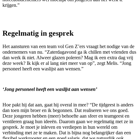
krijgen.”
Regelmatig in gesprek
Het aansturen van een team vol Gen Z’ers vraagt het nodige van de
ondernemers van nu. “Zaterdagavond ga ik chillen met vrienden dus
dan werk ik niet. Alweer glazen poleren? Mag ik een extra dag vrij
deze week? Ik kijk er al lang niet meer van op”, zegt Melis. “Jong
personeel heeft een waslijst aan wensen.”
‘Jong personeel heeft een waslijst aan wensen’
Hoe pakt hij dat aan, gaat hij overal in mee? “De tijdgeest is anders
dan toen mijn broer en ik begonnen. Dat realiseren we ons goed.
Deze jongeren hebben (meer) behoefte aan sfeer en teamgeest en
ventileren graag hun ideeën. Daarom gaan we regelmatig met ze in
gesprek. Je moet je inleven en verdiepen in hun wereld om
verbinding met ze te maken. Dat is bijna nog belangrijker dan een
flexibel werkrooster en een goed salaris, dat we natuurlijk ook