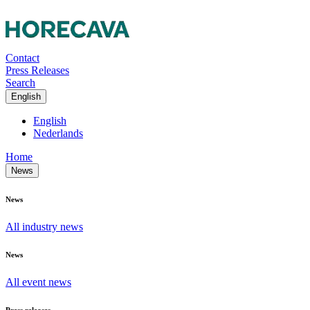
Contact
Press Releases
Search
English
English
Nederlands
Home
News
News
All industry news
News
All event news
Press releases