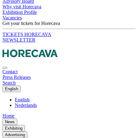
Advisory Board
Why visit Horecava
Exhibition Profile
Vacancies
Get your tickets for Horecava
TICKETS HORECAVA
NEWSLETTER
Contact
Press Releases
Search
English
English
Nederlands
Home
News
Exhibiting
Advertising