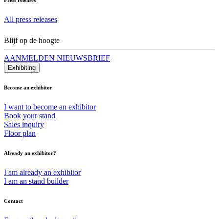
All press releases
Blijf op de hoogte
AANMELDEN NIEUWSBRIEF
Exhibiting
Become an exhibitor
I want to become an exhibitor
Book your stand
Sales inquiry
Floor plan
Already an exhibitor?
I am already an exhibitor
I am an stand builder
Contact