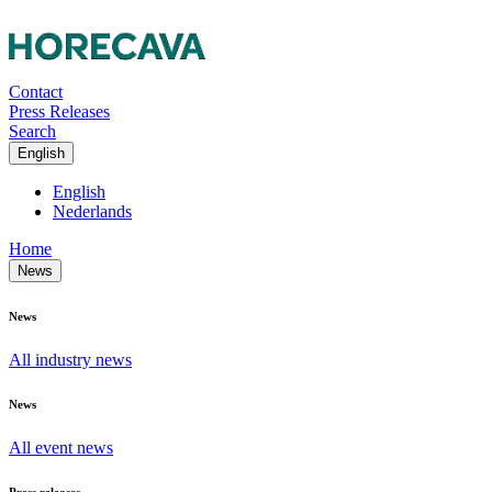
Contact
Press Releases
Search
English
English
Nederlands
Home
News
News
All industry news
News
All event news
Press releases