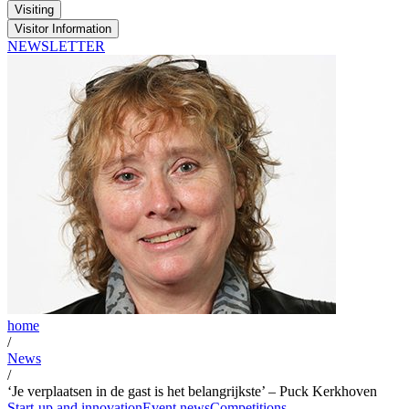
Visiting
Visitor Information
NEWSLETTER
home
/
News
/
‘Je verplaatsen in de gast is het belangrijkste’ – Puck Kerkhoven
Start-up and innovation
Event news
Competitions