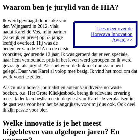
Waarom ben je jurylid van de HIA?
Ik werd gevraagd door Joke van
den Wijngaard in 2012, vlak
Lees meer over de
nadat Karel de Vos, mijn partner
Horecava Innovation
(zakelijk en privé) op 53 jarige
Award >>
leeftijd overleed. Hij was de
bedenker van de HIA en de eerste
voorzitter, gedurende 12 jaar. Ik was geroerd dat er een speciale,
naar hem vernoemde, prijs in het leven werd geroepen en ik werd
gevraagd als jurylid. Als snel werd de link met duurzaamheid
gelegd. Daar was Karel al volop mee bezig. Ik vind het mooi om dat
werk voort te zetten.
Als culinair horeca-journalist en auteur van diverse no-waste
boeken, o.a. Het Grote Kliekjesboek, breng ik relevante ervaring
mee. Ik denk en beslis mee in de geest van Karel. Je verplaatsen in
de gast was voor hem het belangrijkste, voor mij dus ook. Ook deel
ik zijn passie voor bier.
Welke innovatie is je het meest
bijgebleven van afgelopen jaren? En