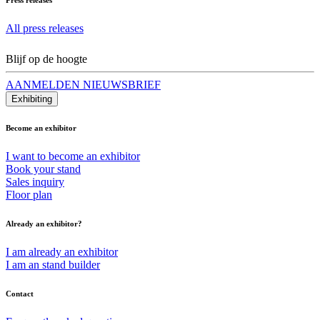
All press releases
Blijf op de hoogte
AANMELDEN NIEUWSBRIEF
Exhibiting
Become an exhibitor
I want to become an exhibitor
Book your stand
Sales inquiry
Floor plan
Already an exhibitor?
I am already an exhibitor
I am an stand builder
Contact