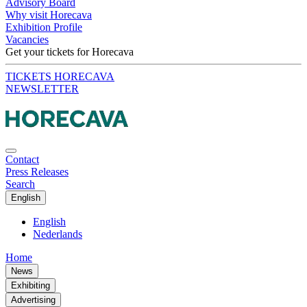
Advisory Board
Why visit Horecava
Exhibition Profile
Vacancies
Get your tickets for Horecava
TICKETS HORECAVA
NEWSLETTER
Contact
Press Releases
Search
English
English
Nederlands
Home
News
Exhibiting
Advertising