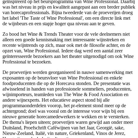
geïnspireerd op het beursprogramma van Wine Professional. Daarbij
was het niveau in prijs en kwaliteit aangepast aan een breder publiek
van horecaprofessionals. Bijna tweederde van de proeverijen droeg
het label 'The Taste of Wine Professional', om een directe link met
de wijnbeurs en een stapje hoger qua niveau aan te geven.
Zo bood het Wine & Trends Theater voor de vele deelnemers niet
alleen een goede kennismaking met interessante wijnstreken en
recente wijntrends op zich, maar ook met de filosofie achter, en de
opzet van, Wine Professional. Iedere dag werd een aantal zeer
geïnteresseerde bezoekers aan het theater uitgenodigd om ook Wine
Professional te bezoeken.
De proeverijen werden georganiseerd in nauwe samenwerking met
exposanten op de beursvloer van Wine Professional en enkele
foodproducenten die op de Horecava stonden. De presentatie was
afwisselend in handen van professionele sommeliers, producenten,
wijnimporteurs, teamleden van The Wine & Food Association en
andere wijnexperts. Het educatieve aspect stond bij alle
programmaonderdelen voorop, het pr-element stond meer op de
achtergrond; doel was vooral om de interesse voor wijn bij een
nieuwe generatie horecamedewerkers te wekken en te versterken.
De thema's liepen uiteen; proeverijen waren gewijd aan onder meer
Duitsland, Proefschrift Caféwijnen van het Jaar, Georgië, sake,
Nieuw-Zeeland, Italië, vin nature, Griekenland, Vinos de Jerez,