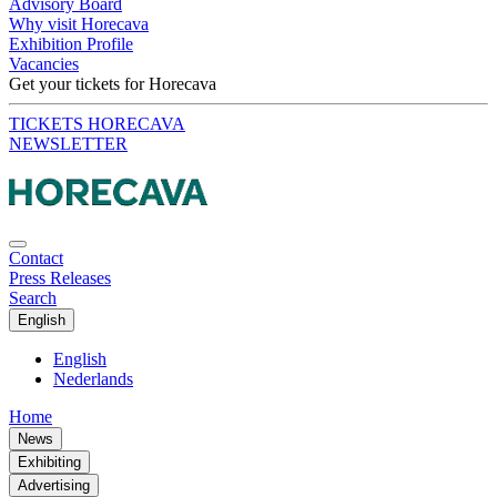
Advisory Board
Why visit Horecava
Exhibition Profile
Vacancies
Get your tickets for Horecava
TICKETS HORECAVA
NEWSLETTER
Contact
Press Releases
Search
English
English
Nederlands
Home
News
Exhibiting
Advertising