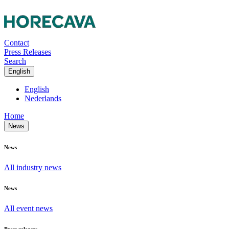
Contact
Press Releases
Search
English
English
Nederlands
Home
News
News
All industry news
News
All event news
Press releases