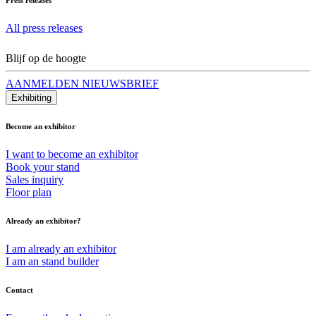
All press releases
Blijf op de hoogte
AANMELDEN NIEUWSBRIEF
Exhibiting
Become an exhibitor
I want to become an exhibitor
Book your stand
Sales inquiry
Floor plan
Already an exhibitor?
I am already an exhibitor
I am an stand builder
Contact