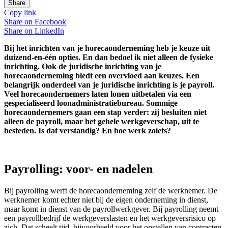
Share
Copy link
Share on
Facebook
Share on
LinkedIn
Bij het inrichten van je horecaonderneming heb je keuze uit
duizend-en-één opties. En dan bedoel ik niet alleen de fysieke
inrichting. Ook de juridische inrichting van je
horecaonderneming biedt een overvloed aan keuzes. Een
belangrijk onderdeel van je juridische inrichting is je payroll.
Veel horecaondernemers laten lonen uitbetalen via een
gespecialiseerd loonadministratiebureau. Sommige
horecaondernemers gaan een stap verder: zij besluiten niet
alleen de payroll, maar het gehele werkgeverschap, uit te
besteden. Is dat verstandig? En hoe werk zoiets?
Payrolling: voor- en nadelen
Bij payrolling werft de horecaonderneming zelf de werknemer. De
werknemer komt echter niet bij de eigen onderneming in dienst,
maar komt in dienst van de payrollwerkgever. Bij payrolling neemt
een payrollbedrijf de werkgeverslasten en het werkgeversrisico op
zich. Dat scheelt tijd, bijvoorbeeld voor het opstellen van contracten,