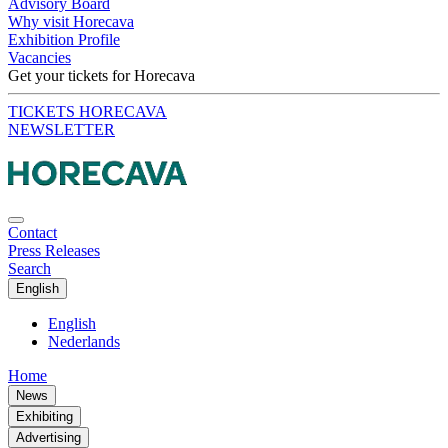
Advisory Board
Why visit Horecava
Exhibition Profile
Vacancies
Get your tickets for Horecava
TICKETS HORECAVA
NEWSLETTER
Contact
Press Releases
Search
English
English
Nederlands
Home
News
Exhibiting
Advertising