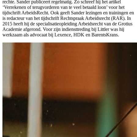
rechte. Sander publiceert regelmatig. Zo schreef hij het artikel
‘Verrekenen of terugvorderen van te veel betaald loon’ voor het
tijdschrift ArbeidsRecht. Ook geeft Sander lezingen en trainingen en
is redacteur van het tijdschrift Rechtspraak Arbeidsrecht (RAR). In
2015 heeft hij de specialisatieopleiding Arbeidsrecht van de Grotius
Academie afgerond. Voor zijn indiensttreding bij Littler was hij
werkzaam als advocaat bij Lexence, HDK en BarentsKrans.