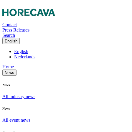
Contact
Press Releases
Search
English
English
Nederlands
Home
News
News
All industry news
News
All event news
Press releases