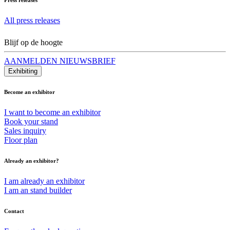
All press releases
Blijf op de hoogte
AANMELDEN NIEUWSBRIEF
Exhibiting
Become an exhibitor
I want to become an exhibitor
Book your stand
Sales inquiry
Floor plan
Already an exhibitor?
I am already an exhibitor
I am an stand builder
Contact