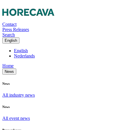
Contact
Press Releases
Search
English
English
Nederlands
Home
News
News
All industry news
News
All event news
Press releases