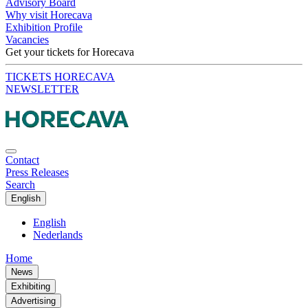
Advisory Board
Why visit Horecava
Exhibition Profile
Vacancies
Get your tickets for Horecava
TICKETS HORECAVA
NEWSLETTER
Contact
Press Releases
Search
English
English
Nederlands
Home
News
Exhibiting
Advertising