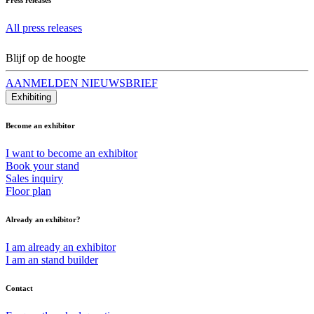
All press releases
Blijf op de hoogte
AANMELDEN NIEUWSBRIEF
Exhibiting
Become an exhibitor
I want to become an exhibitor
Book your stand
Sales inquiry
Floor plan
Already an exhibitor?
I am already an exhibitor
I am an stand builder
Contact