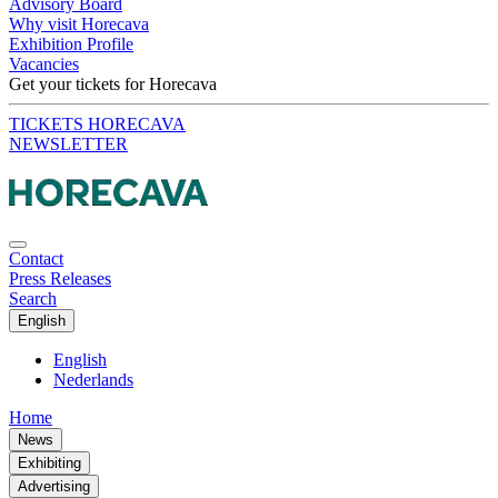
Advisory Board
Why visit Horecava
Exhibition Profile
Vacancies
Get your tickets for Horecava
TICKETS HORECAVA
NEWSLETTER
Contact
Press Releases
Search
English
English
Nederlands
Home
News
Exhibiting
Advertising