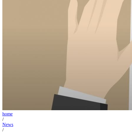
home
/
News
/