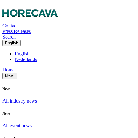
Contact
Press Releases
Search
English
English
Nederlands
Home
News
News
All industry news
News
All event news
Press releases