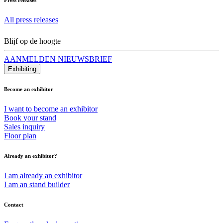
All press releases
Blijf op de hoogte
AANMELDEN NIEUWSBRIEF
Exhibiting
Become an exhibitor
I want to become an exhibitor
Book your stand
Sales inquiry
Floor plan
Already an exhibitor?
I am already an exhibitor
I am an stand builder
Contact