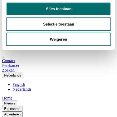
Adviescommissie
Waarom Horecava
Alles toestaan
Beursprofiel
Vacatures
Ticket kopen voor Horecava
Selectie toestaan
TICKETS HORECAVA
NIEUWSBRIEF
Weigeren
Contact
Perskamer
Zoeken
Nederlands
English
Nederlands
Home
Nieuws
Exposeren
Adverteren