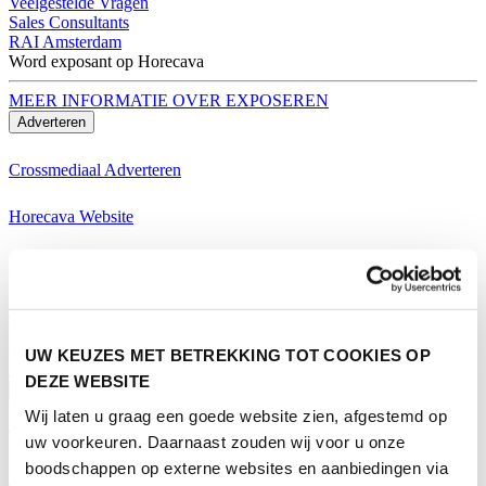
Veelgestelde Vragen
Sales Consultants
RAI Amsterdam
Word exposant op Horecava
MEER INFORMATIE OVER EXPOSEREN
Adverteren
Crossmediaal Adverteren
Horecava Website
Horecava Nieuwsbrief
Horecava Social Media
Word exposant op Horecava
UW KEUZES MET BETREKKING TOT COOKIES OP
MEER INFORMATIE OVER EXPOSEREN
DEZE WEBSITE
Bezoeken
Wij laten u graag een goede website zien, afgestemd op
Thema's Horecava
uw voorkeuren. Daarnaast zouden wij voor u onze
boodschappen op externe websites en aanbiedingen via
Alle Thema's