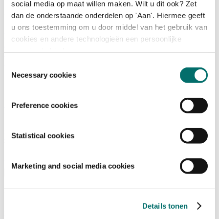
social media op maat willen maken. Wilt u dit ook? Zet
dan de onderstaande onderdelen op 'Aan'. Hiermee geeft
Programma
u ons toestemming om u door middel van het gebruik van
Terugblik
cookies en andere technologieën een persoonlijke
Activiteiten
ervaring te bieden.
Exposantenlijst
Plattegrond
Toestemmingsselectie
Programma
Necessary cookies
Bezoekersinformatie
Preference cookies
Tickets
Bezoekersinformatie
Bereikbaarheid Horecava
Statistical cookies
Veelgestelde Vragen
Ticket kopen voor Horecava
TICKETS HORECAVA
Marketing and social media cookies
Over Horecava
Over Horecava
Details tonen
Contact