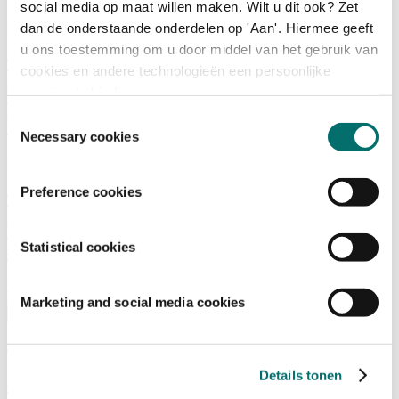
social media op maat willen maken. Wilt u dit ook? Zet
dan de onderstaande onderdelen op 'Aan'. Hiermee geeft
Programma
u ons toestemming om u door middel van het gebruik van
Terugblik
cookies en andere technologieën een persoonlijke
Activiteiten
ervaring te bieden.
Exposantenlijst
Plattegrond
Toestemmingsselectie
Programma
Necessary cookies
Bezoekersinformatie
Preference cookies
Tickets
Bezoekersinformatie
Bereikbaarheid Horecava
Statistical cookies
Veelgestelde Vragen
Ticket kopen voor Horecava
TICKETS HORECAVA
Marketing and social media cookies
Over Horecava
Over Horecava
Details tonen
Contact