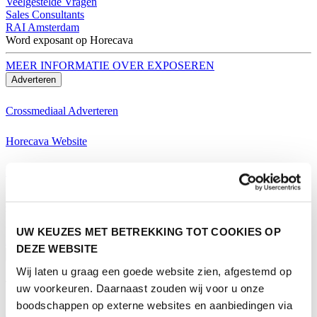
Veelgestelde Vragen
Sales Consultants
RAI Amsterdam
Word exposant op Horecava
MEER INFORMATIE OVER EXPOSEREN
Adverteren
Crossmediaal Adverteren
Horecava Website
Horecava Nieuwsbrief
Horecava Social Media
Word exposant op Horecava
UW KEUZES MET BETREKKING TOT COOKIES OP
MEER INFORMATIE OVER EXPOSEREN
DEZE WEBSITE
Bezoeken
Wij laten u graag een goede website zien, afgestemd op
Thema's Horecava
uw voorkeuren. Daarnaast zouden wij voor u onze
boodschappen op externe websites en aanbiedingen via
Alle Thema's