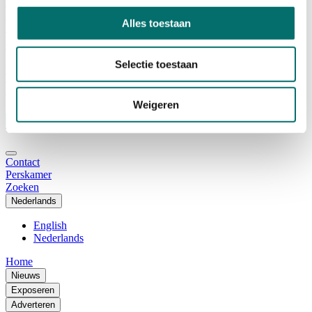
Adviescommissie
Waarom Horecava
Alles toestaan
Beursprofiel
Vacatures
Ticket kopen voor Horecava
Selectie toestaan
TICKETS HORECAVA
NIEUWSBRIEF
Weigeren
Contact
Perskamer
Zoeken
Nederlands
English
Nederlands
Home
Nieuws
Exposeren
Adverteren