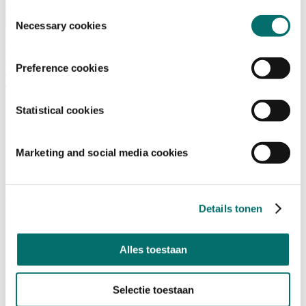
Bezoeken
Toestemmingsselectie
Over Horecava
Necessary cookies
NIEUWSBRIEF
Home
/
Preference cookies
Exposanten Horecava
/
*
Statistical cookies
Marketing and social media cookies
Details tonen
Alles toestaan
Koppert Cress BV
Selectie toestaan
Gespecialiseerd in ‘Cressen’