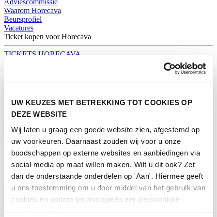
Adviescommissie
Waarom Horecava
Beursprofiel
Vacatures
Ticket kopen voor Horecava
TICKETS HORECAVA
NIEUWSBRIEF
UW KEUZES MET BETREKKING TOT COOKIES OP
Contact
DEZE WEBSITE
Perskamer
Wij laten u graag een goede website zien, afgestemd op
Zoeken
Nederlands
uw voorkeuren. Daarnaast zouden wij voor u onze
boodschappen op externe websites en aanbiedingen via
English
social media op maat willen maken. Wilt u dit ook? Zet
Nederlands
dan de onderstaande onderdelen op 'Aan'. Hiermee geeft
Home
u ons toestemming om u door middel van het gebruik van
Nieuws
cookies en andere technologieën een persoonlijke
Exposeren
ervaring te bieden.
Adverteren