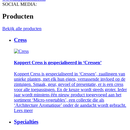
SOCIAL MEDIA:
Producten
Bekijk alle producten
Cress
Koppert Cress is gespecialiseerd in ‘Cressen’
Koppert Cress is gespecialiseerd in ‘Cressen’, zaailingen van
unieke planten, met elk hun eigen, verrassende invloed op de
zintuigen. Smaak, geur, gevoel of presentatie, er is een cress
voor alle toepassingen. En de keuze wordt steeds groter. Ieder
jaar wordt minstens één nieuw product toegevoegd aan het
sortiment ‘Micro-vegetables’, een collectie die als
‘Architecture Aromatique’ onder de aandacht wordt gebracht.
Lees meer
Specialties