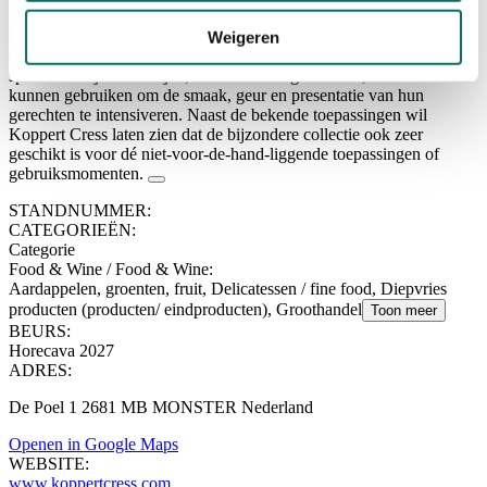
Koppert Cress is al jarenlang bekend als leverancier van cressen en
Weigeren
specialties aan de beste restaurants van de wereld. Cressen en
specialties zijn natuurlijke, innovatieve ingrediënten, die chefs
kunnen gebruiken om de smaak, geur en presentatie van hun
gerechten te intensiveren. Naast de bekende toepassingen wil
Koppert Cress laten zien dat de bijzondere collectie ook zeer
geschikt is voor dé niet-voor-de-hand-liggende toepassingen of
gebruiksmomenten.
STANDNUMMER:
CATEGORIEËN:
Categorie
Food & Wine / Food & Wine
:
Aardappelen, groenten, fruit, Delicatessen / fine food, Diepvries
producten (producten/ eindproducten), Groothandel
Toon meer
BEURS:
Horecava 2027
ADRES:
De Poel 1 2681 MB MONSTER Nederland
Openen in Google Maps
WEBSITE:
www.koppertcress.com