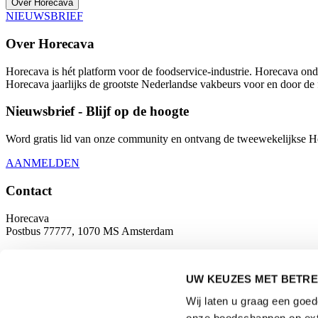
Over Horecava
NIEUWSBRIEF
Over Horecava
Horecava is hét platform voor de foodservice-industrie. Horecava onde
Horecava jaarlijks de grootste Nederlandse vakbeurs voor en door de 
Nieuwsbrief - Blijf op de hoogte
Word gratis lid van onze community en ontvang de tweewekelijkse Hore
AANMELDEN
Contact
Horecava
Postbus 77777, 1070 MS Amsterdam
Europaplein 24, 1078 GZ Amsterdam
UW KEUZES MET BETRE
horecava@rai.nl
Wij laten u graag een goe
Georganiseerd door