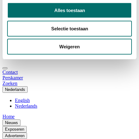
Adviescommissie
Waarom Horecava
Alles toestaan
Beursprofiel
Vacatures
Ticket kopen voor Horecava
Selectie toestaan
TICKETS HORECAVA
NIEUWSBRIEF
Weigeren
Contact
Perskamer
Zoeken
Nederlands
English
Nederlands
Home
Nieuws
Exposeren
Adverteren