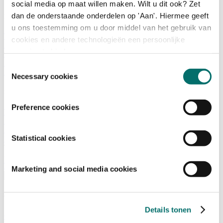
social media op maat willen maken. Wilt u dit ook? Zet
dan de onderstaande onderdelen op 'Aan'. Hiermee geeft
Programma
u ons toestemming om u door middel van het gebruik van
Terugblik
cookies en andere technologieën een persoonlijke
Activiteiten
ervaring te bieden.
Exposantenlijst
Plattegrond
Toestemmingsselectie
Programma
Necessary cookies
Bezoekersinformatie
Preference cookies
Tickets
Bezoekersinformatie
Bereikbaarheid Horecava
Statistical cookies
Veelgestelde Vragen
Ticket kopen voor Horecava
TICKETS HORECAVA
Marketing and social media cookies
Over Horecava
Over Horecava
Details tonen
Contact