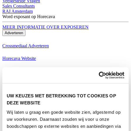
Veelgestelde Vragen
Sales Consultants
RAI Amsterdam
Word exposant op Horecava
MEER INFORMATIE OVER EXPOSEREN
Adverteren
Crossmediaal Adverteren
Horecava Website
Horecava Nieuwsbrief
Horecava Social Media
Word exposant op Horecava
UW KEUZES MET BETREKKING TOT COOKIES OP
MEER INFORMATIE OVER EXPOSEREN
DEZE WEBSITE
Bezoeken
Wij laten u graag een goede website zien, afgestemd op
Thema's Horecava
uw voorkeuren. Daarnaast zouden wij voor u onze
boodschappen op externe websites en aanbiedingen via
Alle Thema's