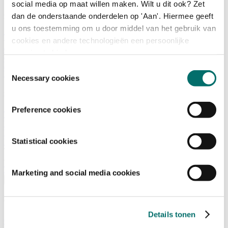
social media op maat willen maken. Wilt u dit ook? Zet
dan de onderstaande onderdelen op 'Aan'. Hiermee geeft
Programma
u ons toestemming om u door middel van het gebruik van
Terugblik
cookies en andere technologieën een persoonlijke
Activiteiten
ervaring te bieden.
Exposantenlijst
Plattegrond
Toestemmingsselectie
Programma
Necessary cookies
Bezoekersinformatie
Preference cookies
Tickets
Bezoekersinformatie
Bereikbaarheid Horecava
Statistical cookies
Veelgestelde Vragen
Ticket kopen voor Horecava
TICKETS HORECAVA
Marketing and social media cookies
Over Horecava
Over Horecava
Details tonen
Contact