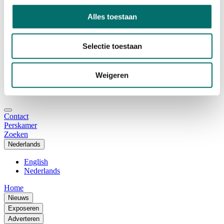
Adviescommissie
Waarom Horecava
Alles toestaan
Beursprofiel
Vacatures
Ticket kopen voor Horecava
Selectie toestaan
TICKETS HORECAVA
NIEUWSBRIEF
Weigeren
Contact
Perskamer
Zoeken
Nederlands
English
Nederlands
Home
Nieuws
Exposeren
Adverteren