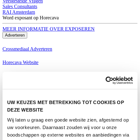
Veelgestelde Vragen
Sales Consultants
RAI Amsterdam
Word exposant op Horecava
MEER INFORMATIE OVER EXPOSEREN
Adverteren
Crossmediaal Adverteren
Horecava Website
Horecava Nieuwsbrief
Horecava Social Media
Word exposant op Horecava
UW KEUZES MET BETREKKING TOT COOKIES OP
MEER INFORMATIE OVER EXPOSEREN
DEZE WEBSITE
Bezoeken
Wij laten u graag een goede website zien, afgestemd op
Thema's Horecava
uw voorkeuren. Daarnaast zouden wij voor u onze
boodschappen op externe websites en aanbiedingen via
Alle Thema's