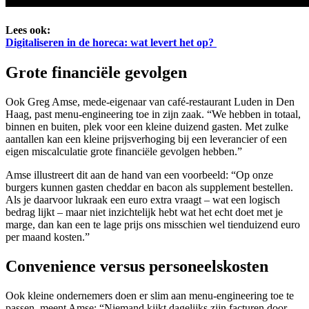
Lees ook:
Digitaliseren in de horeca: wat levert het op?
Grote financiële gevolgen
Ook Greg Amse, mede-eigenaar van café-restaurant Luden in Den
Haag, past menu-engineering toe in zijn zaak. “We hebben in totaal,
binnen en buiten, plek voor een kleine duizend gasten. Met zulke
aantallen kan een kleine prijsverhoging bij een leverancier of een
eigen miscalculatie grote financiële gevolgen hebben.”
Amse illustreert dit aan de hand van een voorbeeld: “Op onze
burgers kunnen gasten cheddar en bacon als supplement bestellen.
Als je daarvoor lukraak een euro extra vraagt – wat een logisch
bedrag lijkt – maar niet inzichtelijk hebt wat het echt doet met je
marge, dan kan een te lage prijs ons misschien wel tienduizend euro
per maand kosten.”
Convenience versus personeelskosten
Ook kleine ondernemers doen er slim aan menu-engineering toe te
passen, meent Amse: “Niemand kijkt dagelijks zijn facturen door,