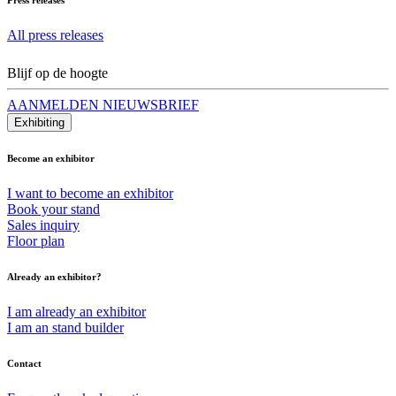
All press releases
Blijf op de hoogte
AANMELDEN NIEUWSBRIEF
Exhibiting
Become an exhibitor
I want to become an exhibitor
Book your stand
Sales inquiry
Floor plan
Already an exhibitor?
I am already an exhibitor
I am an stand builder
Contact