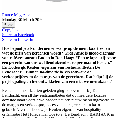
Entree Magazine
Monday, 30 March 2026
Share
Copy link
Share on
Facebook
Share on
LinkedIn
Hoe bepaal je als ondernemer wat je op de menukaart zet én
wat de prijs van gerechten wordt? Greg Amse is mede-eigenaar
van café-restaurant Luden in Den Haag: “Een te lage prijs voor
een gerecht kan ons wel tienduizend euro per maand kosten.”
En Lodewijk Keulen, eigenaar van restaurantketen De
Eendracht: "Binnen no-time zie ik via software de
verkoopcijfers en de marges van de gerechten. Dat helpt bij de
prijsbepaling en het ontwikkelen van een nieuwe menukaart."
Een aantal menukaarten geleden ging het even mis bij De
Eendracht, een all day restaurantketen dat op meerdere locaties
dezelfde kaart voert. “We hadden net een nieuw menu ingevoerd en
de marges en verkoopprognoses van alle gerechten in kaart
gebracht”, vertelt Lodewijk Keulen eigenaar van hospitality-
organisatie Het Horeca Kantoor (o.a. De Eendracht, BARTACK in