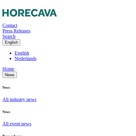
Contact
Press Releases
Search
English
English
Nederlands
Home
News
News
All industry news
News
All event news
Press releases