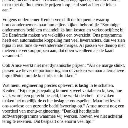
maar met de fluctuerende prijzen loop je al snel achter de feiten
aan.”
Volgens ondernemer Keulen verschilt de frequentie waarop
horecaondernemers naar hun cijfers kijken behoorlijk: “Sommige
ondernemers bekijken maandelijks hun kosten en verkoopcijfers; bij
De Eendracht maken we wekelijks een overzicht. Ons programma
heeft een automatische koppeling met veel leveranciers, dus we zien
bijna in real time de veranderende marges. Al passen we daarop niet
meteen de verkoopprijzen aan; dat doen we alleen als de kaart
verandert.”
Ook Amse werkt niet met dynamische prijzen: “Als de marge slinkt,
passen we liever de portionering aan of zoeken we naar alternatieve
ingrediënten om de kostprijs te drukken.”
Wat menu-engineering precies oplevert, is lastig in te schatten.
Keulen: “Bij de prijsbepaling komen zoveel variabelen kijken; hoe
vaak wordt een gerecht besteld, hoe werkt de chef – die zaken
maken het moeilijk de echte inslag te voorspellen. Maar het levert
ons sowieso een gezonde bedrijfsvoering op.” Amse noemt nog een
voordeel van menu-engineering: “Dankzij het digitale
softwareprogramma waarmee wij werken, hoeven we niet achteraf
terug te rekenen. Dat bespaart ons enorm veel tijd.”