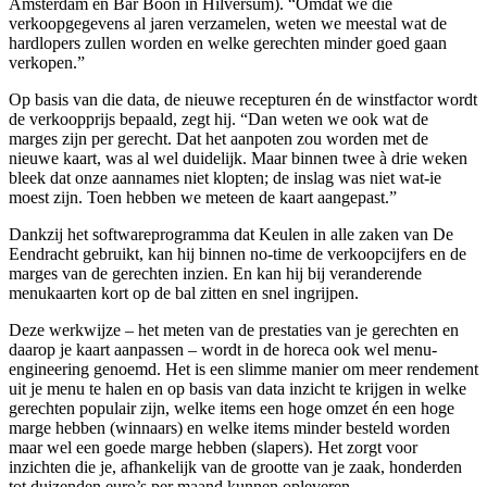
Amsterdam en Bar Boon in Hilversum). “Omdat we die
verkoopgegevens al jaren verzamelen, weten we meestal wat de
hardlopers zullen worden en welke gerechten minder goed gaan
verkopen.”
Op basis van die data, de nieuwe recepturen én de winstfactor wordt
de verkoopprijs bepaald, zegt hij. “Dan weten we ook wat de
marges zijn per gerecht. Dat het aanpoten zou worden met de
nieuwe kaart, was al wel duidelijk. Maar binnen twee à drie weken
bleek dat onze aannames niet klopten; de inslag was niet wat-ie
moest zijn. Toen hebben we meteen de kaart aangepast.”
Dankzij het softwareprogramma dat Keulen in alle zaken van De
Eendracht gebruikt, kan hij binnen no-time de verkoopcijfers en de
marges van de gerechten inzien. En kan hij bij veranderende
menukaarten kort op de bal zitten en snel ingrijpen.
Deze werkwijze – het meten van de prestaties van je gerechten en
daarop je kaart aanpassen – wordt in de horeca ook wel menu-
engineering genoemd. Het is een slimme manier om meer rendement
uit je menu te halen en op basis van data inzicht te krijgen in welke
gerechten populair zijn, welke items een hoge omzet én een hoge
marge hebben (winnaars) en welke items minder besteld worden
maar wel een goede marge hebben (slapers). Het zorgt voor
inzichten die je, afhankelijk van de grootte van je zaak, honderden
tot duizenden euro’s per maand kunnen opleveren.