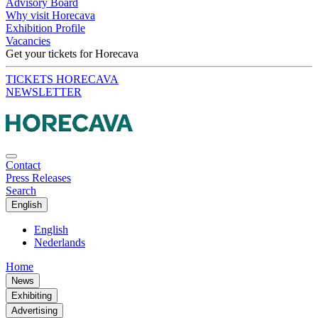
Advisory Board
Why visit Horecava
Exhibition Profile
Vacancies
Get your tickets for Horecava
TICKETS HORECAVA
NEWSLETTER
Contact
Press Releases
Search
English
English
Nederlands
Home
News
Exhibiting
Advertising