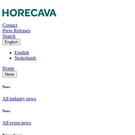
Contact
Press Releases
Search
English
English
Nederlands
Home
News
News
All industry news
News
All event news
Press releases