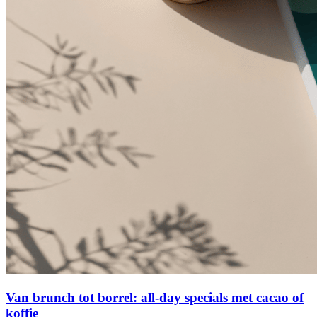
Van brunch tot borrel: all-day specials met cacao of
koffie