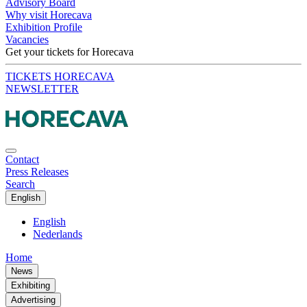
Advisory Board
Why visit Horecava
Exhibition Profile
Vacancies
Get your tickets for Horecava
TICKETS HORECAVA
NEWSLETTER
Contact
Press Releases
Search
English
English
Nederlands
Home
News
Exhibiting
Advertising