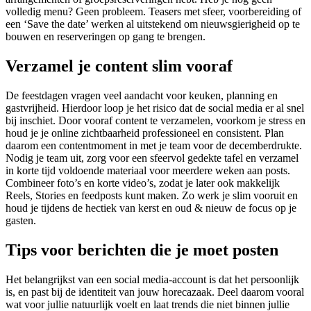
volledig menu? Geen probleem. Teasers met sfeer, voorbereiding of
een ‘Save the date’ werken al uitstekend om nieuwsgierigheid op te
bouwen en reserveringen op gang te brengen.
Verzamel je content slim vooraf
De feestdagen vragen veel aandacht voor keuken, planning en
gastvrijheid. Hierdoor loop je het risico dat de social media er al snel
bij inschiet. Door vooraf content te verzamelen, voorkom je stress en
houd je je online zichtbaarheid professioneel en consistent. Plan
daarom een contentmoment in met je team voor de decemberdrukte.
Nodig je team uit, zorg voor een sfeervol gedekte tafel en verzamel
in korte tijd voldoende materiaal voor meerdere weken aan posts.
Combineer foto’s en korte video’s, zodat je later ook makkelijk
Reels, Stories en feedposts kunt maken. Zo werk je slim vooruit en
houd je tijdens de hectiek van kerst en oud & nieuw de focus op je
gasten.
Tips voor berichten die je moet posten
Het belangrijkst van een social media-account is dat het persoonlijk
is, en past bij de identiteit van jouw horecazaak. Deel daarom vooral
wat voor jullie natuurlijk voelt en laat trends die niet binnen jullie