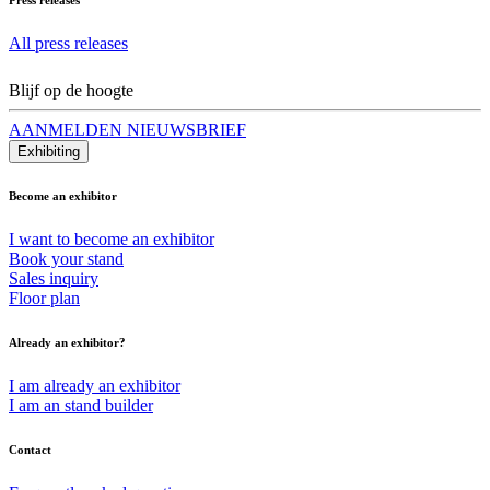
All press releases
Blijf op de hoogte
AANMELDEN NIEUWSBRIEF
Exhibiting
Become an exhibitor
I want to become an exhibitor
Book your stand
Sales inquiry
Floor plan
Already an exhibitor?
I am already an exhibitor
I am an stand builder
Contact