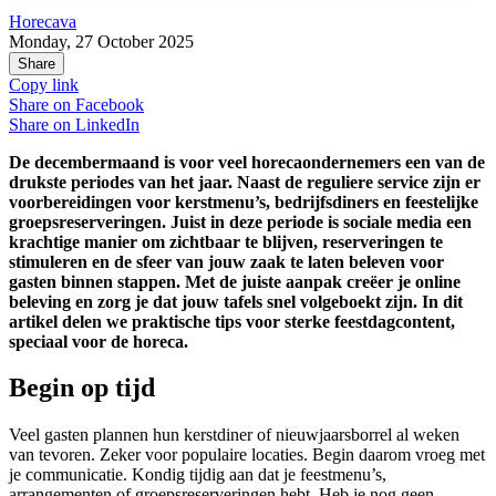
Horecava
Monday, 27 October 2025
Share
Copy link
Share on
Facebook
Share on
LinkedIn
De decembermaand is voor veel horecaondernemers een van de
drukste periodes van het jaar. Naast de reguliere service zijn er
voorbereidingen voor kerstmenu’s, bedrijfsdiners en feestelijke
groepsreserveringen. Juist in deze periode is sociale media een
krachtige manier om zichtbaar te blijven, reserveringen te
stimuleren en de sfeer van jouw zaak te laten beleven voor
gasten binnen stappen. Met de juiste aanpak creëer je online
beleving en zorg je dat jouw tafels snel volgeboekt zijn. In dit
artikel delen we praktische tips voor sterke feestdagcontent,
speciaal voor de horeca.
Begin op tijd
Veel gasten plannen hun kerstdiner of nieuwjaarsborrel al weken
van tevoren. Zeker voor populaire locaties. Begin daarom vroeg met
je communicatie. Kondig tijdig aan dat je feestmenu’s,
arrangementen of groepsreserveringen hebt. Heb je nog geen