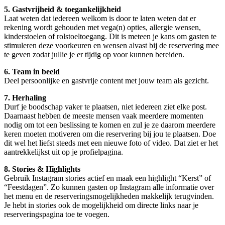
5. Gastvrijheid & toegankelijkheid
Laat weten dat iedereen welkom is door te laten weten dat er
rekening wordt gehouden met vega(n) opties, allergie wensen,
kinderstoelen of rolstoeltoegang. Dit is meteen je kans om gasten te
stimuleren deze voorkeuren en wensen alvast bij de reservering mee
te geven zodat jullie je er tijdig op voor kunnen bereiden.
6. Team in beeld
Deel persoonlijke en gastvrije content met jouw team als gezicht.
7. Herhaling
Durf je boodschap vaker te plaatsen, niet iedereen ziet elke post.
Daarnaast hebben de meeste mensen vaak meerdere momenten
nodig om tot een beslissing te komen en zul je ze daarom meerdere
keren moeten motiveren om die reservering bij jou te plaatsen. Doe
dit wel het liefst steeds met een nieuwe foto of video. Dat ziet er het
aantrekkelijkst uit op je profielpagina.
8. Stories & Highlights
Gebruik Instagram stories actief en maak een highlight “Kerst” of
“Feestdagen”. Zo kunnen gasten op Instagram alle informatie over
het menu en de reserveringsmogelijkheden makkelijk terugvinden.
Je hebt in stories ook de mogelijkheid om directe links naar je
reserveringspagina toe te voegen.