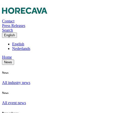
Contact
Press Releases
Search
English
English
Nederlands
Home
News
News
All industry news
News
All event news
Press releases