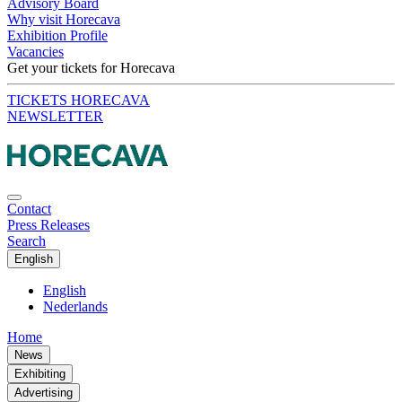
Advisory Board
Why visit Horecava
Exhibition Profile
Vacancies
Get your tickets for Horecava
TICKETS HORECAVA
NEWSLETTER
Contact
Press Releases
Search
English
English
Nederlands
Home
News
Exhibiting
Advertising