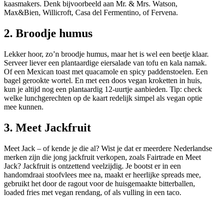
kaasmakers. Denk bijvoorbeeld aan Mr. & Mrs. Watson,
Max&Bien, Willicroft, Casa del Fermentino, of Fervena.
2. Broodje humus
Lekker hoor, zo’n broodje humus, maar het is wel een beetje klaar.
Serveer liever een plantaardige eiersalade van tofu en kala namak.
Of een Mexican toast met quacamole en spicy paddenstoelen. Een
bagel gerookte wortel. En met een doos vegan kroketten in huis,
kun je altijd nog een plantaardig 12-uurtje aanbieden. Tip: check
welke lunchgerechten op de kaart redelijk simpel als vegan optie
mee kunnen.
3. Meet Jackfruit
Meet Jack – of kende je die al? Wist je dat er meerdere Nederlandse
merken zijn die jong jackfruit verkopen, zoals Fairtrade en Meet
Jack? Jackfruit is ontzettend veelzijdig. Je bootst er in een
handomdraai stoofvlees mee na, maakt er heerlijke spreads mee,
gebruikt het door de ragout voor de huisgemaakte bitterballen,
loaded fries met vegan rendang, of als vulling in een taco.