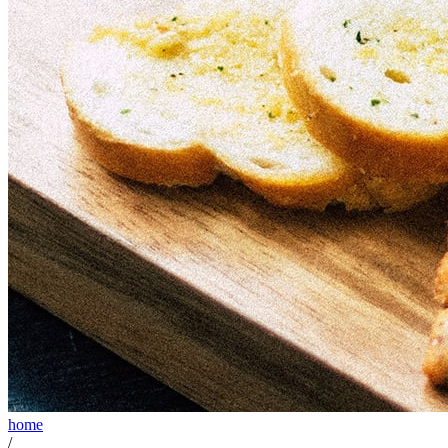
home
/