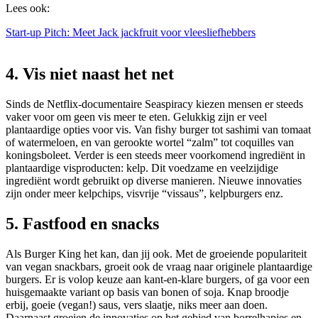
Lees ook:
Start-up Pitch: Meet Jack jackfruit voor vleesliefhebbers
4. Vis niet naast het net
Sinds de Netflix-documentaire Seaspiracy kiezen mensen er steeds
vaker voor om geen vis meer te eten. Gelukkig zijn er veel
plantaardige opties voor vis. Van fishy burger tot sashimi van tomaat
of watermeloen, en van gerookte wortel “zalm” tot coquilles van
koningsboleet. Verder is een steeds meer voorkomend ingrediënt in
plantaardige visproducten: kelp. Dit voedzame en veelzijdige
ingrediënt wordt gebruikt op diverse manieren. Nieuwe innovaties
zijn onder meer kelpchips, visvrije “vissaus”, kelpburgers enz.
5. Fastfood en snacks
Als Burger King het kan, dan jij ook. Met de groeiende populariteit
van vegan snackbars, groeit ook de vraag naar originele plantaardige
burgers. Er is volop keuze aan kant-en-klare burgers, of ga voor een
huisgemaakte variant op basis van bonen of soja. Knap broodje
erbij, goeie (vegan!) saus, vers slaatje, niks meer aan doen.
Daarnaast groeien de innovaties op het gebied van borrelhapjes en