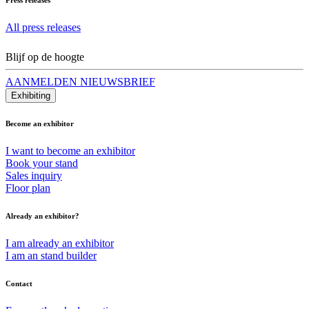
All press releases
Blijf op de hoogte
AANMELDEN NIEUWSBRIEF
Exhibiting
Become an exhibitor
I want to become an exhibitor
Book your stand
Sales inquiry
Floor plan
Already an exhibitor?
I am already an exhibitor
I am an stand builder
Contact