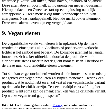
waarmee je koffie kan mixen, zoals haver-, amandel- of sojamelk.
Deze alternatieven voor melk zijn daarentegen niet erg duurzaam.
Hierop bedacht een Zweedse start-up een oplossing namelijk
aardappelmelk. Deze melk is erg milieuvriendelijk en vrij van
allergenen. Naast aardappelmelk biedt de markt ook erwtenmelk.
Deze twee alternatieven zijn erg vergelijkbaar.
9. Vegan eieren
De veganistische versie van eieren is in opkomst. Op de markt
worden de eimengsels al in vloeibare- of poedervorm verkocht.
Echter is het aanbod nog beperkt. De komende jaren zal het aantal
innovaties zich zeker uitbreiden, doordat de productie van de
eierindustrie steeds meer in het daglicht komt te staan. Hierdoor zal
de vraag naar kipvriendelijke eieren toenemen.
Tot slot kan er geconcludeerd worden dat de innovaties en trends op
het gebied van vegan producten zal blijven toenemen. Bedenk een
product wat je nodig hebt en er zal vast al een veganistische variant
op de markt beschikbaar zijn. Test echter altijd eerst zelf nog het
product, want soms kan de smaak afwijken van de originele variant.
Op welke vegan trend ga jij inspelen?
Dit artikel is tot stand gekomen door
Proveg
, internationaal actieve
organisatie die zich exclusief inzet voor plantaardige voeding.