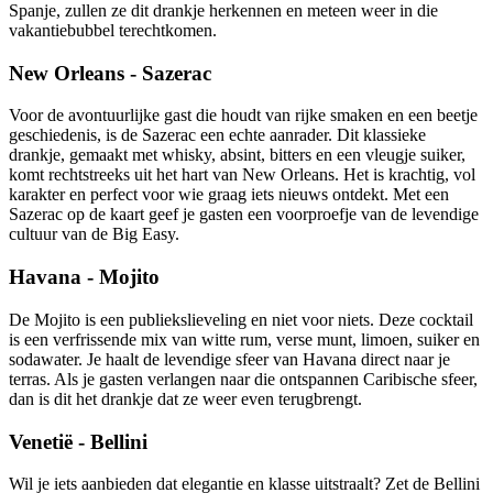
Spanje, zullen ze dit drankje herkennen en meteen weer in die
vakantiebubbel terechtkomen.
New Orleans - Sazerac
Voor de avontuurlijke gast die houdt van rijke smaken en een beetje
geschiedenis, is de Sazerac een echte aanrader. Dit klassieke
drankje, gemaakt met whisky, absint, bitters en een vleugje suiker,
komt rechtstreeks uit het hart van New Orleans. Het is krachtig, vol
karakter en perfect voor wie graag iets nieuws ontdekt. Met een
Sazerac op de kaart geef je gasten een voorproefje van de levendige
cultuur van de Big Easy.
Havana - Mojito
De Mojito is een publiekslieveling en niet voor niets. Deze cocktail
is een verfrissende mix van witte rum, verse munt, limoen, suiker en
sodawater. Je haalt de levendige sfeer van Havana direct naar je
terras. Als je gasten verlangen naar die ontspannen Caribische sfeer,
dan is dit het drankje dat ze weer even terugbrengt.
Venetië - Bellini
Wil je iets aanbieden dat elegantie en klasse uitstraalt? Zet de Bellini