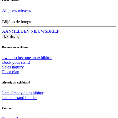
All press releases
Blijf op de hoogte
AANMELDEN NIEUWSBRIEF
Exhibiting
Become an exhibitor
I want to become an exhibitor
Book your stand
Sales inquiry
Floor plan
Already an exhibitor?
I am already an exhibitor
I am an stand builder
Contact