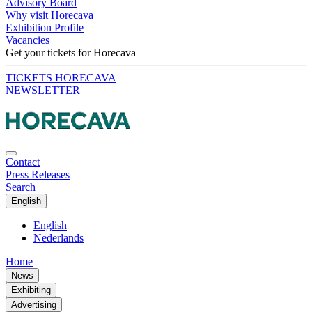
Advisory Board
Why visit Horecava
Exhibition Profile
Vacancies
Get your tickets for Horecava
TICKETS HORECAVA
NEWSLETTER
Contact
Press Releases
Search
English
English
Nederlands
Home
News
Exhibiting
Advertising