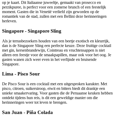
op je kaart. Dit Italiaanse juweeltje, gemaakt van prosecco en
perzikpuree, is perfect voor een zomerse brunch of een feestelijk
moment. Gasten die in Venetië verliefd zijn geworden op de
romantiek van de stad, zullen met een Bellini deze herinneringen
herleven.
Singapore - Singapore Sling
Als je terrasbezoekers houden van een beetje exotisch en kleurrijk,
dan is de Singapore Sling een perfecte keuze. Deze fruitige cocktail
met gin, kersenbrandewijn, Cointreau en vruchtensappen is niet
alleen een feestje voor de smaakpapillen, maar ook voor het oog. Je
gasten wanen zich weer even in het verfijnde en bruisende
Singapore.
Lima - Pisco Sour
De Pisco Sour is een cocktail met een uitgesproken karakter. Met
pisco, citroen, suikersiroop, eiwit en bitters biedt dit drankje een
unieke smaakervaring. Voor gasten die de Peruaanse keuken hebben
ontdekt tijdens hun reis, is dit een geweldige manier om die
herinneringen weer tot leven te brengen.
San Juan - Piña Colada