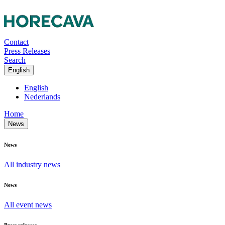
Contact
Press Releases
Search
English
English
Nederlands
Home
News
News
All industry news
News
All event news
Press releases