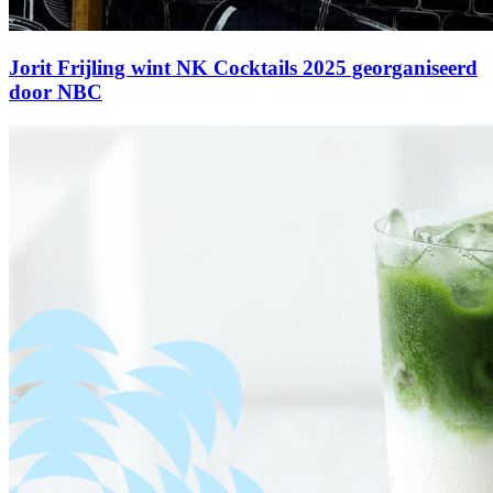
Jorit Frijling wint NK Cocktails 2025 georganiseerd
door NBC