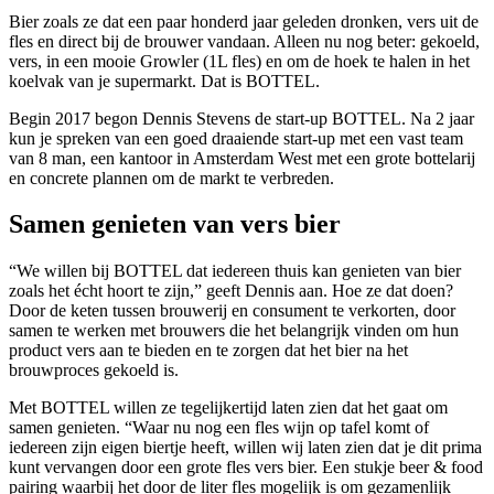
Bier zoals ze dat een paar honderd jaar geleden dronken, vers uit de
fles en direct bij de brouwer vandaan. Alleen nu nog beter: gekoeld,
vers, in een mooie Growler (1L fles) en om de hoek te halen in het
koelvak van je supermarkt. Dat is BOTTEL.
Begin 2017 begon Dennis Stevens de start-up BOTTEL. Na 2 jaar
kun je spreken van een goed draaiende start-up met een vast team
van 8 man, een kantoor in Amsterdam West met een grote bottelarij
en concrete plannen om de markt te verbreden.
Samen genieten van vers bier
“We willen bij BOTTEL dat iedereen thuis kan genieten van bier
zoals het écht hoort te zijn,” geeft Dennis aan. Hoe ze dat doen?
Door de keten tussen brouwerij en consument te verkorten, door
samen te werken met brouwers die het belangrijk vinden om hun
product vers aan te bieden en te zorgen dat het bier na het
brouwproces gekoeld is.
Met BOTTEL willen ze tegelijkertijd laten zien dat het gaat om
samen genieten. “Waar nu nog een fles wijn op tafel komt of
iedereen zijn eigen biertje heeft, willen wij laten zien dat je dit prima
kunt vervangen door een grote fles vers bier. Een stukje beer & food
pairing waarbij het door de liter fles mogelijk is om gezamenlijk