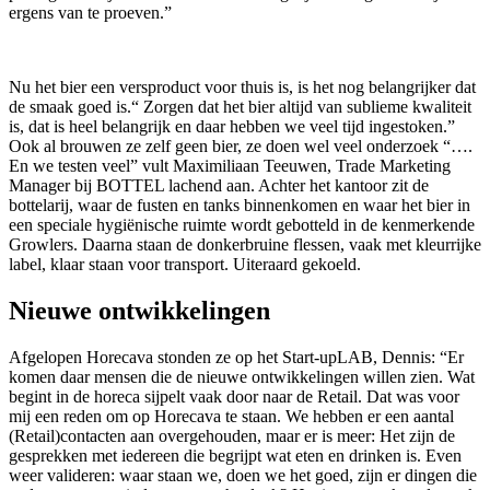
ergens van te proeven.”
Nu het bier een versproduct voor thuis is, is het nog belangrijker dat
de smaak goed is.“ Zorgen dat het bier altijd van sublieme kwaliteit
is, dat is heel belangrijk en daar hebben we veel tijd ingestoken.”
Ook al brouwen ze zelf geen bier, ze doen wel veel onderzoek “….
En we testen veel” vult Maximiliaan Teeuwen, Trade Marketing
Manager bij BOTTEL lachend aan. Achter het kantoor zit de
bottelarij, waar de fusten en tanks binnenkomen en waar het bier in
een speciale hygiënische ruimte wordt gebotteld in de kenmerkende
Growlers. Daarna staan de donkerbruine flessen, vaak met kleurrijke
label, klaar staan voor transport. Uiteraard gekoeld.
Nieuwe ontwikkelingen
Afgelopen Horecava stonden ze op het Start-upLAB, Dennis: “Er
komen daar mensen die de nieuwe ontwikkelingen willen zien. Wat
begint in de horeca sijpelt vaak door naar de Retail. Dat was voor
mij een reden om op Horecava te staan. We hebben er een aantal
(Retail)contacten aan overgehouden, maar er is meer: Het zijn de
gesprekken met iedereen die begrijpt wat eten en drinken is. Even
weer valideren: waar staan we, doen we het goed, zijn er dingen die