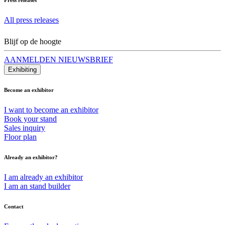
All press releases
Blijf op de hoogte
AANMELDEN NIEUWSBRIEF
Exhibiting
Become an exhibitor
I want to become an exhibitor
Book your stand
Sales inquiry
Floor plan
Already an exhibitor?
I am already an exhibitor
I am an stand builder
Contact