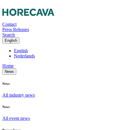
Contact
Press Releases
Search
English
English
Nederlands
Home
News
News
All industry news
News
All event news
Press releases