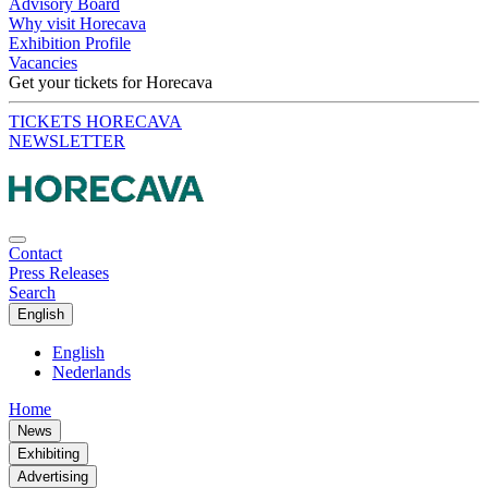
Advisory Board
Why visit Horecava
Exhibition Profile
Vacancies
Get your tickets for Horecava
TICKETS HORECAVA
NEWSLETTER
Contact
Press Releases
Search
English
English
Nederlands
Home
News
Exhibiting
Advertising