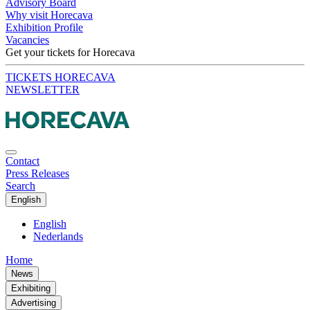
Advisory Board
Why visit Horecava
Exhibition Profile
Vacancies
Get your tickets for Horecava
TICKETS HORECAVA
NEWSLETTER
Contact
Press Releases
Search
English
English
Nederlands
Home
News
Exhibiting
Advertising