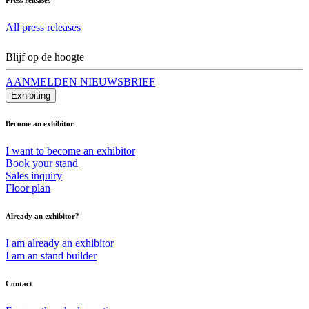
All press releases
Blijf op de hoogte
AANMELDEN NIEUWSBRIEF
Exhibiting
Become an exhibitor
I want to become an exhibitor
Book your stand
Sales inquiry
Floor plan
Already an exhibitor?
I am already an exhibitor
I am an stand builder
Contact