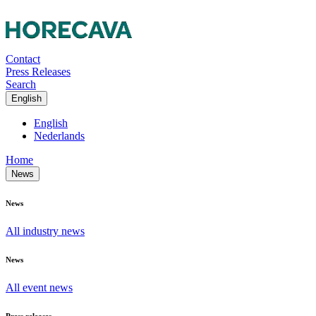
Contact
Press Releases
Search
English
English
Nederlands
Home
News
News
All industry news
News
All event news
Press releases