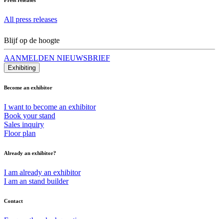
All press releases
Blijf op de hoogte
AANMELDEN NIEUWSBRIEF
Exhibiting
Become an exhibitor
I want to become an exhibitor
Book your stand
Sales inquiry
Floor plan
Already an exhibitor?
I am already an exhibitor
I am an stand builder
Contact