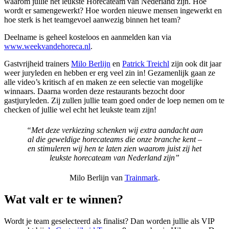
waarom jullie het leukste Horecateam van Nederland zijn. Hoe
wordt er samengewerkt? Hoe worden nieuwe mensen ingewerkt en
hoe sterk is het teamgevoel aanwezig binnen het team?
Deelname is geheel kosteloos en aanmelden kan via
www.weekvandehoreca.nl
.
Gastvrijheid trainers
Milo Berlijn
en
Patrick Treichl
zijn ook dit jaar
weer juryleden en hebben er erg veel zin in! Gezamenlijk gaan ze
alle video’s kritisch af en maken ze een selectie van mogelijke
winnaars. Daarna worden deze restaurants bezocht door
gastjuryleden. Zij zullen jullie team goed onder de loep nemen om te
checken of jullie wel echt het leukste team zijn!
“Met deze verkiezing schenken wij extra aandacht aan
al die geweldige horecateams die onze branche kent –
en stimuleren wij hen te laten zien waarom juist zij het
leukste horecateam van Nederland zijn”
Milo Berlijn van
Trainmark
.
Wat valt er te winnen?
Wordt je team geselecteerd als finalist? Dan worden jullie als VIP