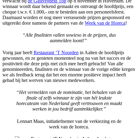
verwacht bij
de Gastvrijheid Top
op 8 november in Hilversum. De
winnaar wordt daar bekend gemaakt en ontvangt de hoofdprijs, een
cheque t.w.v. € 1.000,- om te besteden aan een personeelsfeest.
Daarnaast worden er nog meer verrassende prijzen gesponsord en
uitgereikt door namens de partners van de
Week van de Horeca
!
“Alle finalisten vallen sowieso in de prijzen, dus
aanmelden loont!”
Vorig jaar heeft
Restaurant ‘T Noorden
in Aalten de hoofdprijs
gewonnen, en ze genieten momenteel nog na van het succes en de
positiviteit die deze prijs met zich mee heeft gebracht! Van alle
genomineerden, finalisten en de winnaar van de vorige editie kregen
we als feedback terug dat het een enorme positieve impact heeft
gehad bij het werven van nieuwe medewerkers.
“Het vermelden van de nominatie, het behalen van de
finale of zelfs winnaar te zijn van hét leukste
horecateam van Nederland geeft vertrouwen en maakt
werken in jou bedrijf aantrekkelijker.”
Lennart Maas, initiatiefnemer van de verkiezing en de
week van de horeca.