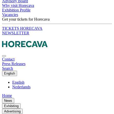
Advisory Board
Why visit Horecava
Exhibition Profile
Vacancies
Get your tickets for Horecava
TICKETS HORECAVA
NEWSLETTER
Contact
Press Releases
Search
English
English
Nederlands
Home
News
Exhibiting
Advertising