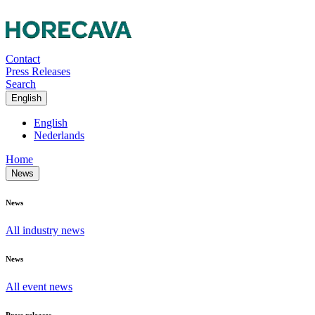
Contact
Press Releases
Search
English
English
Nederlands
Home
News
News
All industry news
News
All event news
Press releases