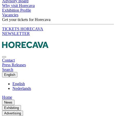
Advisory Board
Why visit Horecava
Exhibition Profile
Vacancies
Get your tickets for Horecava
TICKETS HORECAVA
NEWSLETTER
Contact
Press Releases
Search
English
English
Nederlands
Home
News
Exhibiting
Advertising