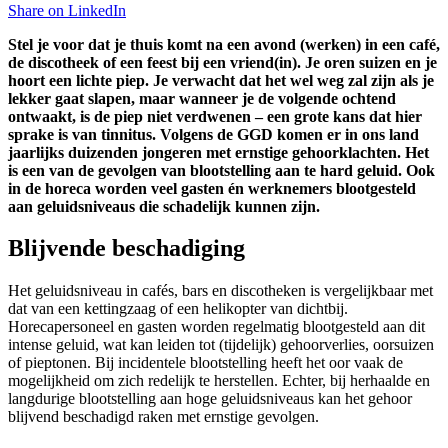
Share on
LinkedIn
Stel je voor dat je thuis komt na een avond (werken) in een café,
de discotheek of een feest bij een vriend(in). Je oren suizen en je
hoort een lichte piep. Je verwacht dat het wel weg zal zijn als je
lekker gaat slapen, maar wanneer je de volgende ochtend
ontwaakt, is de piep niet verdwenen – een grote kans dat hier
sprake is van tinnitus. Volgens de GGD komen er in ons land
jaarlijks duizenden jongeren met ernstige gehoorklachten. Het
is een van de gevolgen van blootstelling aan te hard geluid. Ook
in de horeca worden veel gasten én werknemers blootgesteld
aan geluidsniveaus die schadelijk kunnen zijn.
Blijvende beschadiging
Het geluidsniveau in cafés, bars en discotheken is vergelijkbaar met
dat van een kettingzaag of een helikopter van dichtbij.
Horecapersoneel en gasten worden regelmatig blootgesteld aan dit
intense geluid, wat kan leiden tot (tijdelijk) gehoorverlies, oorsuizen
of pieptonen. Bij incidentele blootstelling heeft het oor vaak de
mogelijkheid om zich redelijk te herstellen. Echter, bij herhaalde en
langdurige blootstelling aan hoge geluidsniveaus kan het gehoor
blijvend beschadigd raken met ernstige gevolgen.