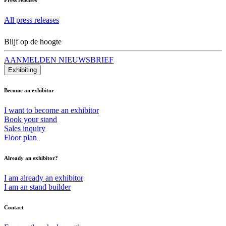
All press releases
Blijf op de hoogte
AANMELDEN NIEUWSBRIEF
Exhibiting
Become an exhibitor
I want to become an exhibitor
Book your stand
Sales inquiry
Floor plan
Already an exhibitor?
I am already an exhibitor
I am an stand builder
Contact