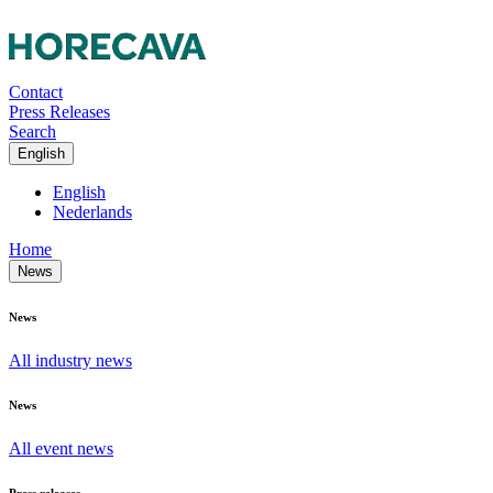
Contact
Press Releases
Search
English
English
Nederlands
Home
News
News
All industry news
News
All event news
Press releases