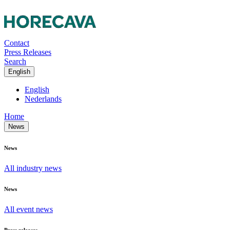
Contact
Press Releases
Search
English
English
Nederlands
Home
News
News
All industry news
News
All event news
Press releases