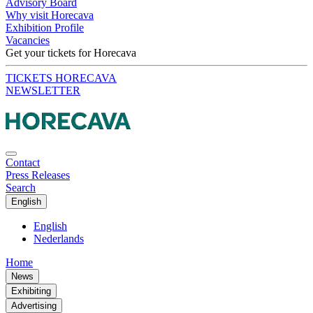
Advisory Board
Why visit Horecava
Exhibition Profile
Vacancies
Get your tickets for Horecava
TICKETS HORECAVA
NEWSLETTER
Contact
Press Releases
Search
English
English
Nederlands
Home
News
Exhibiting
Advertising