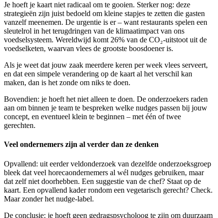
Je hoeft je kaart niet radicaal om te gooien. Sterker nog: deze
strategieën zijn juist bedoeld om kleine stapjes te zetten die gasten
vanzelf meenemen. De urgentie is er – want restaurants spelen een
sleutelrol in het terugdringen van de klimaatimpact van ons
voedselsysteem. Wereldwijd komt 26% van de CO₂-uitstoot uit de
voedselketen, waarvan vlees de grootste boosdoener is.
Als je weet dat jouw zaak meerdere keren per week vlees serveert,
en dat een simpele verandering op de kaart al het verschil kan
maken, dan is het zonde om niks te doen.
Bovendien: je hoeft het niet alleen te doen. De onderzoekers raden
aan om binnen je team te bespreken welke nudges passen bij jouw
concept, en eventueel klein te beginnen – met één of twee
gerechten.
Veel ondernemers zijn al verder dan ze denken
Opvallend: uit eerder veldonderzoek van dezelfde onderzoeksgroep
bleek dat veel horecaondernemers al wél nudges gebruiken, maar
dat zelf niet doorhebben. Een suggestie van de chef? Staat op de
kaart. Een opvallend kader rondom een vegetarisch gerecht? Check.
Maar zonder het nudge-label.
De conclusie: je hoeft geen gedragspsycholoog te zijn om duurzaam