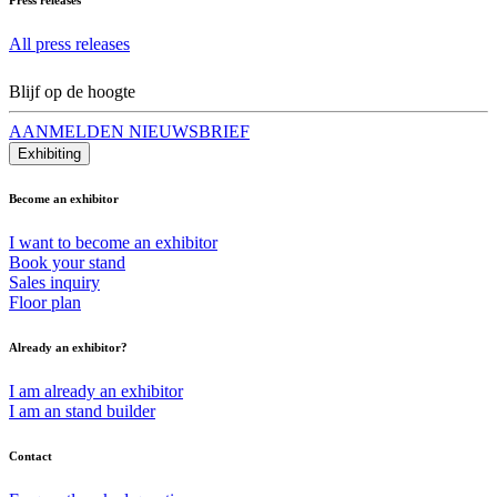
All press releases
Blijf op de hoogte
AANMELDEN NIEUWSBRIEF
Exhibiting
Become an exhibitor
I want to become an exhibitor
Book your stand
Sales inquiry
Floor plan
Already an exhibitor?
I am already an exhibitor
I am an stand builder
Contact