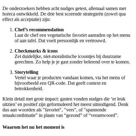
De onderzoekers hebben acht nudges getest, allemaal samen met
horeca ontwikkeld. De drie best scorende strategieën (zowel qua
effect als acceptatie) zijn:
Chef’s recommendation
Laat de chef een vegetarische favoriet aanraden op het menu
of aan tafel. Dat voelt persoonlijk en vertrouwd.
Checkmarks & icons
Zet duidelijke, niet-moralistische icoontjes bij duurzame
gerechten. Zo help je je gast zonder belerend over te komen.
Storytelling
Vertel waar je producten vandaan komen, via het menu of
bijvoorbeeld een QR-code. Dat geeft context en
betrokkenheid.
Klein detail met grote impact: gasten vonden nudges die ‘er leuk
uitzien’ en positief zijn geformuleerd het meest uitnodigend. Denk
dus aan woorden als "favoriet", "vers", of "spannende
smaakcombinatie" in plaats van “gezond” of “verantwoord”.
Waarom het nu het moment is