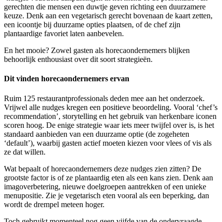
gerechten die mensen een duwtje geven richting een duurzamere
keuze. Denk aan een vegetarisch gerecht bovenaan de kaart zetten,
een icoontje bij duurzame opties plaatsen, of de chef zijn
plantaardige favoriet laten aanbevelen.
En het mooie? Zowel gasten als horecaondernemers blijken
behoorlijk enthousiast over dit soort strategieën.
Dit vinden horecaondernemers ervan
Ruim 125 restaurantprofessionals deden mee aan het onderzoek.
Vrijwel alle nudges kregen een positieve beoordeling. Vooral ‘chef’s
recommendation’, storytelling en het gebruik van herkenbare iconen
scoren hoog. De enige strategie waar iets meer twijfel over is, is het
standaard aanbieden van een duurzame optie (de zogeheten
‘default’), waarbij gasten actief moeten kiezen voor vlees of vis als
ze dat willen.
Wat bepaalt of horecaondernemers deze nudges zien zitten? De
grootste factor is of ze plantaardig eten als een kans zien. Denk aan
imagoverbetering, nieuwe doelgroepen aantrekken of een unieke
menupositie. Zie je vegetarisch eten vooral als een beperking, dan
wordt de drempel meteen hoger.
Toch gebruikt momenteel nog geen vijfde van de ondervraagde