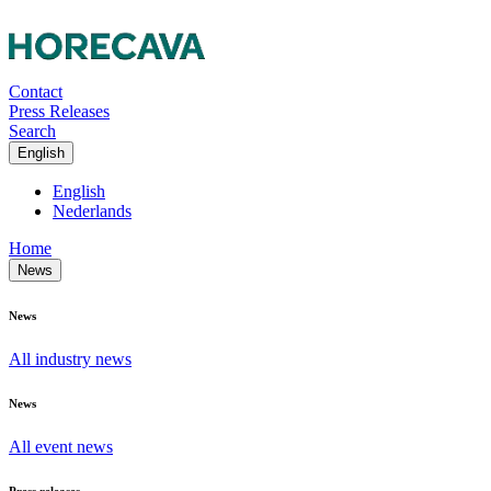
Contact
Press Releases
Search
English
English
Nederlands
Home
News
News
All industry news
News
All event news
Press releases