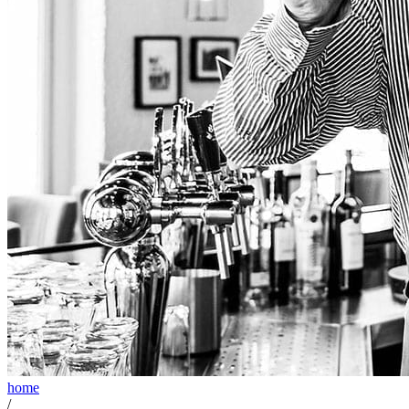
home
/