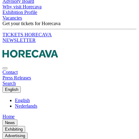
Advisory Board
Why visit Horecava
Exhibition Profile
Vacancies
Get your tickets for Horecava
TICKETS HORECAVA
NEWSLETTER
Contact
Press Releases
Search
English
English
Nederlands
Home
News
Exhibiting
Advertising