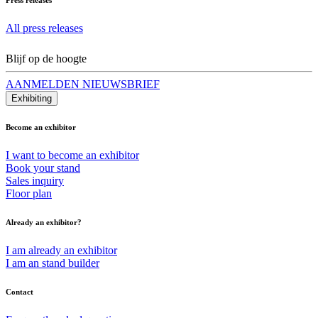
All press releases
Blijf op de hoogte
AANMELDEN NIEUWSBRIEF
Exhibiting
Become an exhibitor
I want to become an exhibitor
Book your stand
Sales inquiry
Floor plan
Already an exhibitor?
I am already an exhibitor
I am an stand builder
Contact