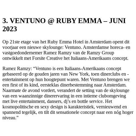
3.
VENTUNO @ RUBY EMMA – JUNI
2023
Op 21ste etage van het Ruby Emma Hotel in Amsterdam opent dit
voorjaar een nieuwe skylounge: Ventuno. Amsterdamse horeca- en
vastgoedondernemer Ramez Ramzy van de Ramzy Group
ontwikkelt met Forsite Creative het Italiaans-Amerikaans concept.
Ramez Ramzy: “Ventuno is een Italiaans-Amerikaans concept
gebaseerd op de gouden jaren van New York, toen dinerclubs en -
entertainment op hun hoogtepunt waren. Met Ventuno brengen we
een first of its kind, eersteklas dinerbestemming naar Amsterdam.
Naarmate de avond vordert, verandert de setting van de skylounge
van een waanzinnige dinerervaring in een intieme clubomgeving
met live entertainment, dansers, dj’s en bottle service. Het
kosmopolitische en sexy design is karakteristiek, vernieuwend en
spannend tegelijk, en tilt dit sensationele concept naar een nóg hoger
niveau.”