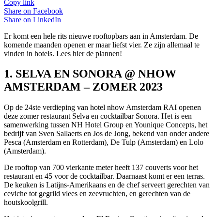
Copy link
Share on
Facebook
Share on
LinkedIn
Er komt een hele rits nieuwe rooftopbars aan in Amsterdam. De
komende maanden openen er maar liefst vier. Ze zijn allemaal te
vinden in hotels. Lees hier de plannen!
1. SELVA EN SONORA @ NHOW
AMSTERDAM – ZOMER 2023
Op de 24ste verdieping van hotel nhow Amsterdam RAI openen
deze zomer restaurant Selva en cocktailbar Sonora. Het is een
samenwerking tussen NH Hotel Group en Younique Concepts, het
bedrijf van Sven Sallaerts en Jos de Jong, bekend van onder andere
Pesca (Amsterdam en Rotterdam), De Tulp (Amsterdam) en Lolo
(Amsterdam).
De rooftop van 700 vierkante meter heeft 137 couverts voor het
restaurant en 45 voor de cocktailbar. Daarnaast komt er een terras.
De keuken is Latijns-Amerikaans en de chef serveert gerechten van
ceviche tot gegrild vlees en zeevruchten, en gerechten van de
houtskoolgrill.