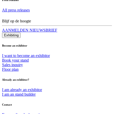
All press releases
Blijf op de hoogte
AANMELDEN NIEUWSBRIEF
Exhibiting
Become an exhibitor
I want to become an exhibitor
Book your stand
Sales inquiry
Floor plan
Already an exhibitor?
I am already an exhibitor
I am an stand builder
Contact