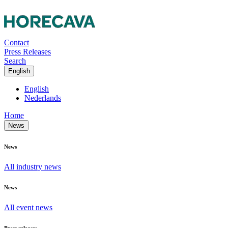
Contact
Press Releases
Search
English
English
Nederlands
Home
News
News
All industry news
News
All event news
Press releases