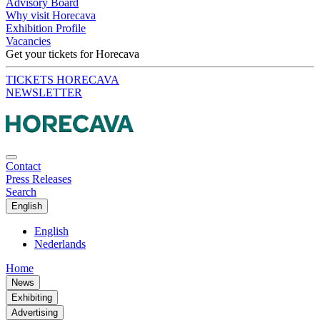
Advisory Board
Why visit Horecava
Exhibition Profile
Vacancies
Get your tickets for Horecava
TICKETS HORECAVA
NEWSLETTER
Contact
Press Releases
Search
English
English
Nederlands
Home
News
Exhibiting
Advertising