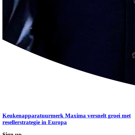
Keukenapparatuurmerk Maxima versnelt groei met
resellerstrategie in Europa
Sign up