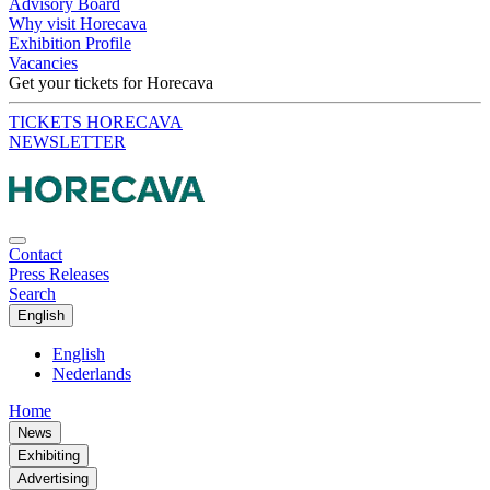
Advisory Board
Why visit Horecava
Exhibition Profile
Vacancies
Get your tickets for Horecava
TICKETS HORECAVA
NEWSLETTER
Contact
Press Releases
Search
English
English
Nederlands
Home
News
Exhibiting
Advertising