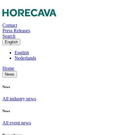
Contact
Press Releases
Search
English
English
Nederlands
Home
News
News
All industry news
News
All event news
Press releases