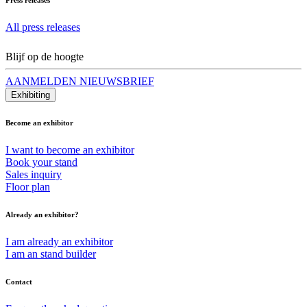
All press releases
Blijf op de hoogte
AANMELDEN NIEUWSBRIEF
Exhibiting
Become an exhibitor
I want to become an exhibitor
Book your stand
Sales inquiry
Floor plan
Already an exhibitor?
I am already an exhibitor
I am an stand builder
Contact