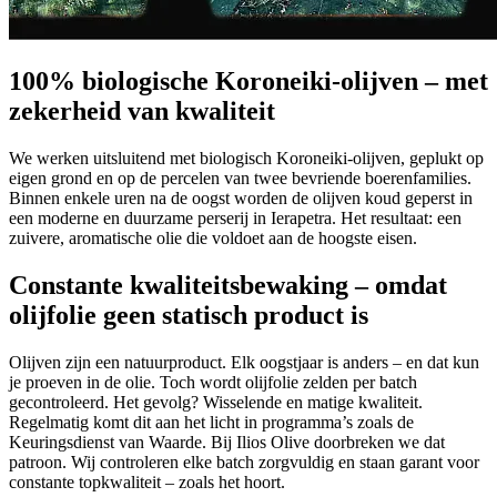
100% biologische Koroneiki-olijven – met
zekerheid van kwaliteit
We werken uitsluitend met biologisch Koroneiki-olijven, geplukt op
eigen grond en op de percelen van twee bevriende boerenfamilies.
Binnen enkele uren na de oogst worden de olijven koud geperst in
een moderne en duurzame perserij in Ierapetra. Het resultaat: een
zuivere, aromatische olie die voldoet aan de hoogste eisen.
Constante kwaliteitsbewaking – omdat
olijfolie geen statisch product is
Olijven zijn een natuurproduct. Elk oogstjaar is anders – en dat kun
je proeven in de olie. Toch wordt olijfolie zelden per batch
gecontroleerd. Het gevolg? Wisselende en matige kwaliteit.
Regelmatig komt dit aan het licht in programma’s zoals de
Keuringsdienst van Waarde. Bij Ilios Olive doorbreken we dat
patroon. Wij controleren elke batch zorgvuldig en staan garant voor
constante topkwaliteit – zoals het hoort.