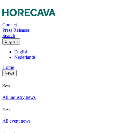
Contact
Press Releases
Search
English
English
Nederlands
Home
News
News
All industry news
News
All event news
Press releases