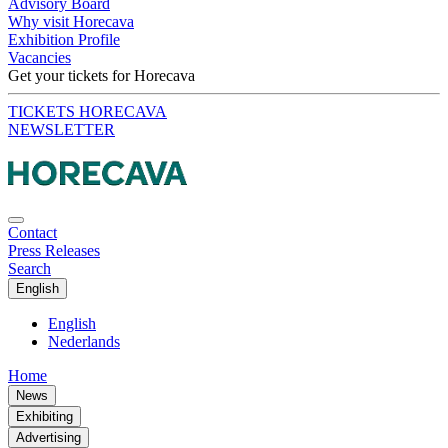
Advisory Board
Why visit Horecava
Exhibition Profile
Vacancies
Get your tickets for Horecava
TICKETS HORECAVA
NEWSLETTER
Contact
Press Releases
Search
English
English
Nederlands
Home
News
Exhibiting
Advertising