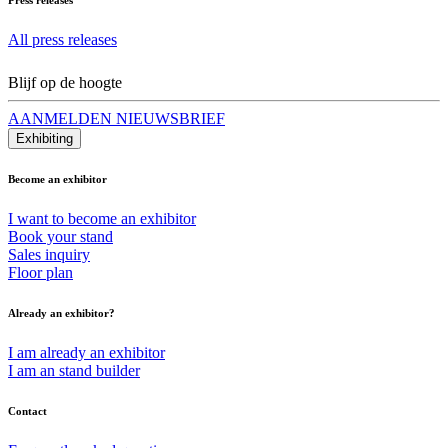
All press releases
Blijf op de hoogte
AANMELDEN NIEUWSBRIEF
Exhibiting
Become an exhibitor
I want to become an exhibitor
Book your stand
Sales inquiry
Floor plan
Already an exhibitor?
I am already an exhibitor
I am an stand builder
Contact