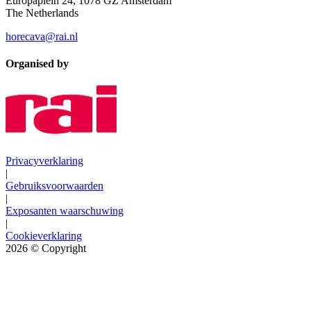
Europaplein 24, 1078 GZ Amsterdam
The Netherlands
horecava@rai.nl
Organised by
Privacyverklaring
|
Gebruiksvoorwaarden
|
Exposanten waarschuwing
|
Cookieverklaring
2026
© Copyright