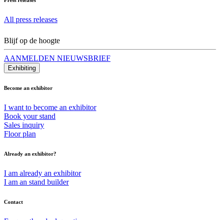
All press releases
Blijf op de hoogte
AANMELDEN NIEUWSBRIEF
Exhibiting
Become an exhibitor
I want to become an exhibitor
Book your stand
Sales inquiry
Floor plan
Already an exhibitor?
I am already an exhibitor
I am an stand builder
Contact