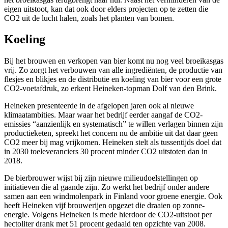
eigen uitstoot, kan dat ook door elders projecten op te zetten die
CO2 uit de lucht halen, zoals het planten van bomen.
Koeling
Bij het brouwen en verkopen van bier komt nu nog veel broeikasgas
vrij. Zo zorgt het verbouwen van alle ingrediënten, de productie van
flesjes en blikjes en de distributie en koeling van bier voor een grote
CO2-voetafdruk, zo erkent Heineken-topman Dolf van den Brink.
Heineken presenteerde in de afgelopen jaren ook al nieuwe
klimaatambities. Maar waar het bedrijf eerder aangaf de CO2-
emissies “aanzienlijk en systematisch” te willen verlagen binnen zijn
productieketen, spreekt het concern nu de ambitie uit dat daar geen
CO2 meer bij mag vrijkomen. Heineken stelt als tussentijds doel dat
in 2030 toeleveranciers 30 procent minder CO2 uitstoten dan in
2018.
De bierbrouwer wijst bij zijn nieuwe milieudoelstellingen op
initiatieven die al gaande zijn. Zo werkt het bedrijf onder andere
samen aan een windmolenpark in Finland voor groene energie. Ook
heeft Heineken vijf brouwerijen opgezet die draaien op zonne-
energie. Volgens Heineken is mede hierdoor de CO2-uitstoot per
hectoliter drank met 51 procent gedaald ten opzichte van 2008.