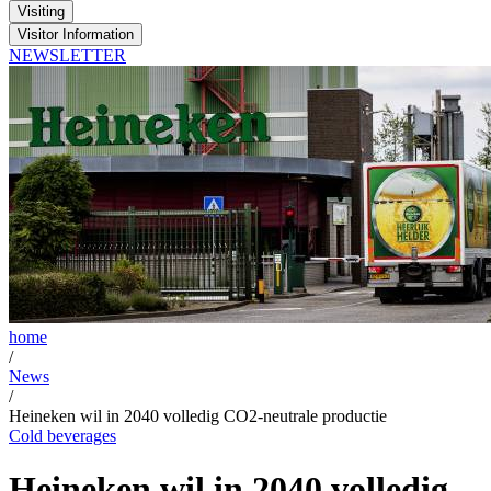
Visiting
Visitor Information
NEWSLETTER
home
/
News
/
Heineken wil in 2040 volledig CO2-neutrale productie
Cold beverages
Heineken wil in 2040 volledig