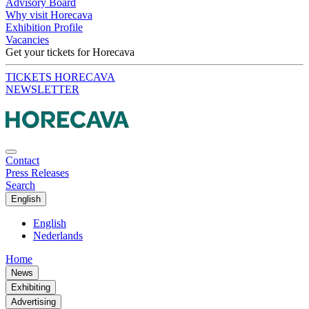
Advisory Board
Why visit Horecava
Exhibition Profile
Vacancies
Get your tickets for Horecava
TICKETS HORECAVA
NEWSLETTER
Contact
Press Releases
Search
English
English
Nederlands
Home
News
Exhibiting
Advertising