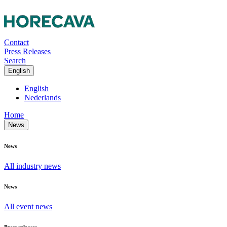
Contact
Press Releases
Search
English
English
Nederlands
Home
News
News
All industry news
News
All event news
Press releases