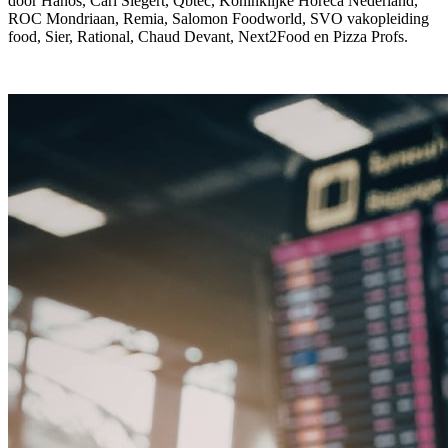
door Hanos, Carl Siegert, Qbtec, Koninklijke Horeca Nederland,
ROC Mondriaan, Remia, Salomon Foodworld, SVO vakopleiding
food, Sier, Rational, Chaud Devant, Next2Food en Pizza Profs.