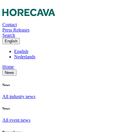
Contact
Press Releases
Search
English
English
Nederlands
Home
News
News
All industry news
News
All event news
Press releases