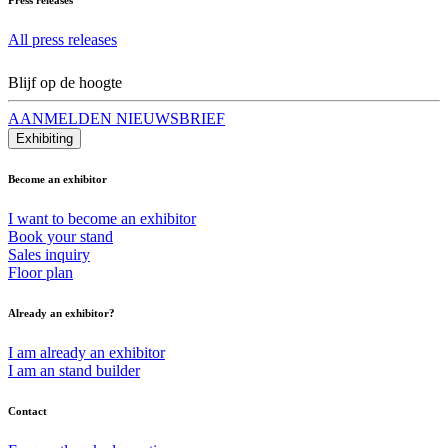
All press releases
Blijf op de hoogte
AANMELDEN NIEUWSBRIEF
Exhibiting
Become an exhibitor
I want to become an exhibitor
Book your stand
Sales inquiry
Floor plan
Already an exhibitor?
I am already an exhibitor
I am an stand builder
Contact