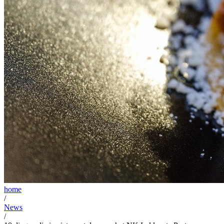
home
/
News
/