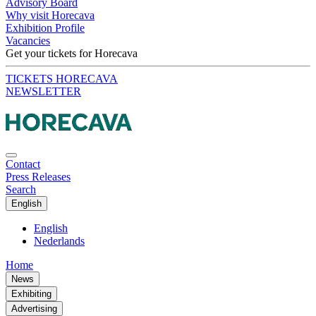
Advisory Board
Why visit Horecava
Exhibition Profile
Vacancies
Get your tickets for Horecava
TICKETS HORECAVA
NEWSLETTER
Contact
Press Releases
Search
English
English
Nederlands
Home
News
Exhibiting
Advertising