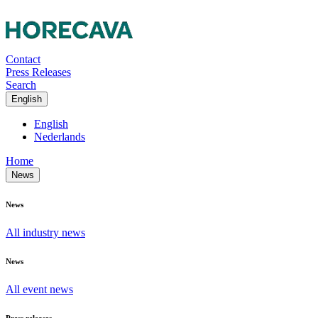
Contact
Press Releases
Search
English
English
Nederlands
Home
News
News
All industry news
News
All event news
Press releases