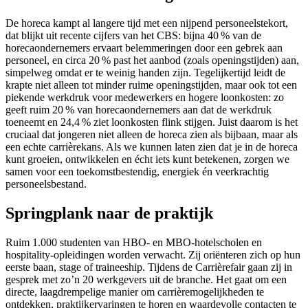
De horeca kampt al langere tijd met een nijpend personeelstekort,
dat blijkt uit recente cijfers van het CBS: bijna 40 % van de
horecaondernemers ervaart belemmeringen door een gebrek aan
personeel, en circa 20 % past het aanbod (zoals openingstijden) aan,
simpelweg omdat er te weinig handen zijn. Tegelijkertijd leidt de
krapte niet alleen tot minder ruime openingstijden, maar ook tot een
piekende werkdruk voor medewerkers en hogere loonkosten: zo
geeft ruim 20 % van horecaondernemers aan dat de werkdruk
toeneemt en 24,4 % ziet loonkosten flink stijgen. Juist daarom is het
cruciaal dat jongeren niet alleen de horeca zien als bijbaan, maar als
een echte carrièrekans. Als we kunnen laten zien dat je in de horeca
kunt groeien, ontwikkelen en écht iets kunt betekenen, zorgen we
samen voor een toekomstbestendig, energiek én veerkrachtig
personeelsbestand.
Springplank naar de praktijk
Ruim 1.000 studenten van HBO- en MBO-hotelscholen en
hospitality-opleidingen worden verwacht. Zij oriënteren zich op hun
eerste baan, stage of traineeship. Tijdens de Carrièrefair gaan zij in
gesprek met zo’n 20 werkgevers uit de branche. Het gaat om een
directe, laagdrempelige manier om carrièremogelijkheden te
ontdekken, praktijkervaringen te horen en waardevolle contacten te