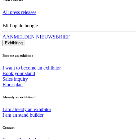
All press releases
Blijf op de hoogte
AANMELDEN NIEUWSBRIEF
Exhibiting
Become an exhibitor
I want to become an exhibitor
Book your stand
Sales inquiry
Floor plan
Already an exhibitor?
I am already an exhibitor
I am an stand builder
Contact