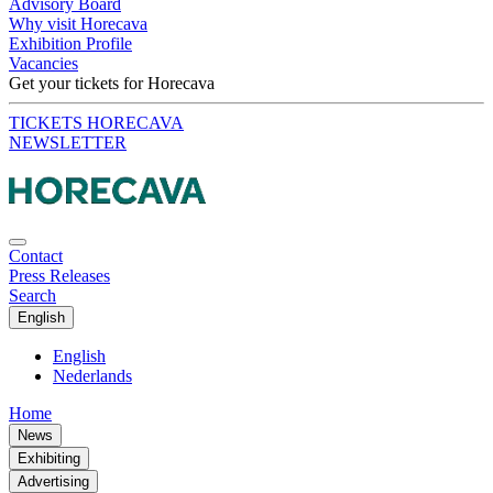
Advisory Board
Why visit Horecava
Exhibition Profile
Vacancies
Get your tickets for Horecava
TICKETS HORECAVA
NEWSLETTER
Contact
Press Releases
Search
English
English
Nederlands
Home
News
Exhibiting
Advertising