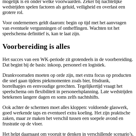
mogelijk is en onder welke voorwaarden. Zeker bij nachtelijke
wedstrijden spelen factoren als geluid, veiligheid en overlast een
grotere rol.
Voor ondernemers geldt daarom: begin op tijd met het aanvragen
van eventuele vergunningen of ontheffingen. Wachten tot het
speelschema definitief is, kan te laat zijn.
Voorbereiding is alles
Het succes van een WK-periode zit grotendeels in de voorbereiding.
Dat begint bij de basis: inkoop, personeel en logistiek.
Drankvoorraden moeten op orde zijn, met extra focus op producten
die snel gaan tijdens piekmomenten zoals bier, frisdrank,
borrelhapjes en eenvoudige gerechten. Tegelijkertijd vraagt het
speelschema om flexibiliteit in personeelsplanning. Late wedstrijden
betekenen langere dagen en soms zelfs nachtshifts.
Ook achter de schermen moet alles kloppen: voldoende glaswerk,
goed werkende taps en eventueel extra koeling. Het zijn praktische
zaken, maar ze maken het verschil tussen een soepele avond en
frustratie op de vloer.
Het helpt daarnaast om vooruit te denken in verschillende scenario’s.