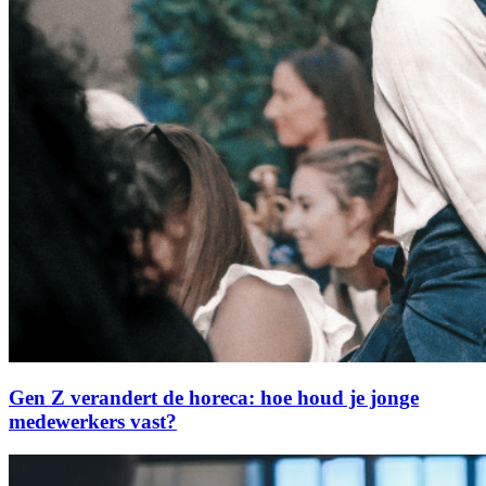
Gen Z verandert de horeca: hoe houd je jonge
medewerkers vast?