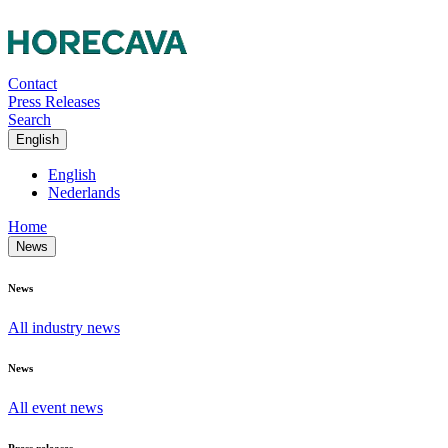
Contact
Press Releases
Search
English
English
Nederlands
Home
News
News
All industry news
News
All event news
Press releases