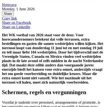
Horecava
Monday, 1 June 2026
Share
Copy link
Share on
Facebook
Share on
LinkedIn
Het WK voetbal van 2026 staat voor de deur. Voor
horecaondernemers betekent dat volle terrassen, extra
bestellingen en gasten die samen wedstrijden willen kijken. Het
toernooi loopt van donderdag 11 juni tot en met zondag 19 juli
en telt maar liefst 104 wedstrijden. Door het tijdverschil met de
Verenigde Staten, Canada en Mexico vinden veel wedstrijden
plaats in de late avond of zelfs midden in de nacht Nederlandse
tijd. Dat maakt deze editie anders dan voorgaande jaren:
enerzijds biedt het kansen voor extra omzet, anderzijds vraagt
het om goede voorbereiding en duidelijke keuzes. Maar die
extra omzet komt niet vanzelf. Wie het maximale uit het
toernooi wil halen, moet zich natuurlijk voorbereiden.
Schermen, regels en vergunningen
Voordat je nadenkt over personeel, arrangementen of promotie, is
het verstandig om eerst te kijken wat er mogelijk is binnen jouw