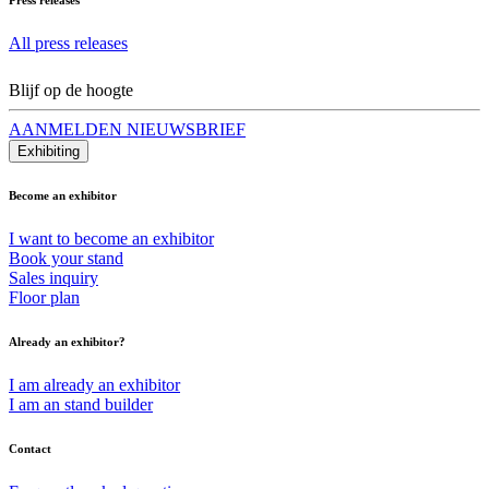
All press releases
Blijf op de hoogte
AANMELDEN NIEUWSBRIEF
Exhibiting
Become an exhibitor
I want to become an exhibitor
Book your stand
Sales inquiry
Floor plan
Already an exhibitor?
I am already an exhibitor
I am an stand builder
Contact