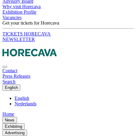
Advisory Board
Why visit Horecava
Exhibition Profile
Vacancies
Get your tickets for Horecava
TICKETS HORECAVA
NEWSLETTER
Contact
Press Releases
Search
English
English
Nederlands
Home
News
Exhibiting
Advertising